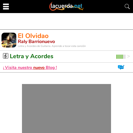
El Olvidao
Raly Barrionuevo
Letra y Acordes de Guitarra. Aprende a tocar esta canción
Letra y Acordes
¡ Visita nuestro
nuevo
Blog !