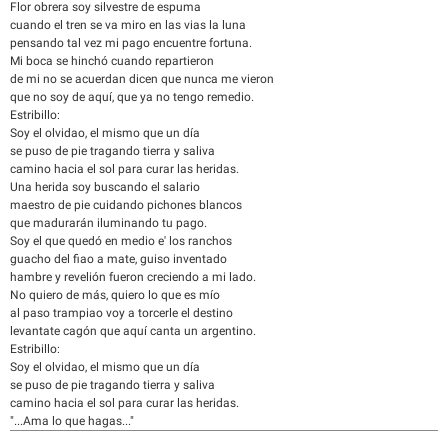
Flor obrera soy silvestre de espuma
cuando el tren se va miro en las vias la luna
pensando tal vez mi pago encuentre fortuna.
Mi boca se hinchó cuando repartieron
de mi no se acuerdan dicen que nunca me vieron
que no soy de aquí, que ya no tengo remedio.
Estribillo:
Soy el olvidao, el mismo que un día
se puso de pie tragando tierra y saliva
camino hacia el sol para curar las heridas.
Una herida soy buscando el salario
maestro de pie cuidando pichones blancos
que madurarán iluminando tu pago.
Soy el que quedó en medio e' los ranchos
guacho del fiao a mate, guiso inventado
hambre y revelión fueron creciendo a mi lado.
No quiero de más, quiero lo que es mío
al paso trampiao voy a torcerle el destino
levantate cagón que aquí canta un argentino.
Estribillo:
Soy el olvidao, el mismo que un día
se puso de pie tragando tierra y saliva
camino hacia el sol para curar las heridas.
"...Ama lo que hagas..."