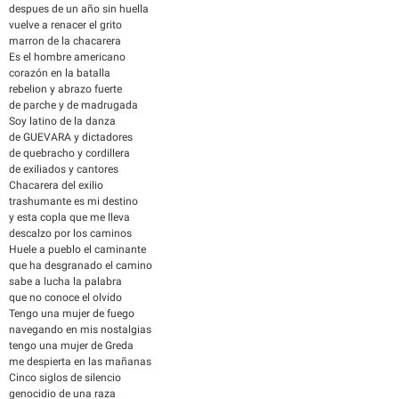
despues de un año sin huella
vuelve a renacer el grito
marron de la chacarera
Es el hombre americano
corazón en la batalla
rebelion y abrazo fuerte
de parche y de madrugada
Soy latino de la danza
de GUEVARA y dictadores
de quebracho y cordillera
de exiliados y cantores
Chacarera del exilio
trashumante es mi destino
y esta copla que me lleva
descalzo por los caminos
Huele a pueblo el caminante
que ha desgranado el camino
sabe a lucha la palabra
que no conoce el olvido
Tengo una mujer de fuego
navegando en mis nostalgias
tengo una mujer de Greda
me despierta en las mañanas
Cinco siglos de silencio
genocidio de una raza