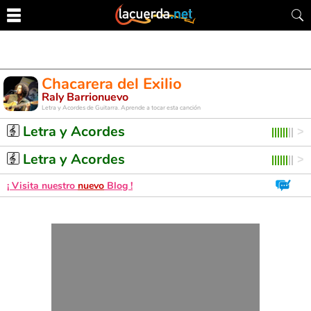
Chacarera del Exilio
Raly Barrionuevo
Letra y Acordes de Guitarra. Aprende a tocar esta canción
Letra y Acordes
Letra y Acordes
¡ Visita nuestro
nuevo
Blog !