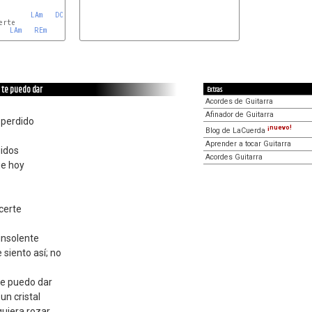
LAm
DO
LAm
REm
SOL
REm
 te puedo dar
Extras
Acordes de Guitarra
Afinador de Guitarra
 perdido
¡nuevo!
Blog de LaCuerda
Aprender a tocar Guitarra
idos
Acordes Guitarra
ue hoy
certe
insolente
siento así; no
te puedo dar
un cristal
quiera rozar