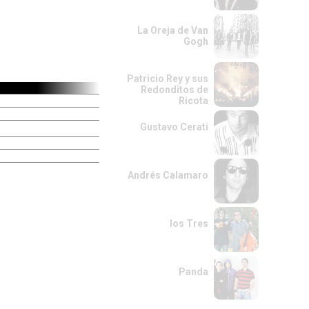
La Oreja de Van
Gogh
Patricio Rey y sus
Redonditos de
Ricota
Gustavo Cerati
Andrés Calamaro
los Tres
Panda