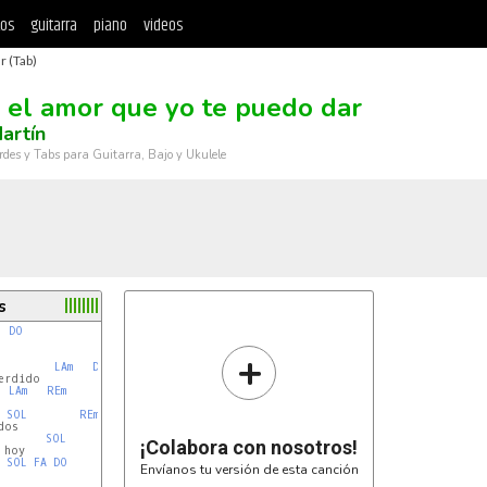
tos
guitarra
piano
videos
r (Tab)
 el amor que yo te puedo dar
artín
rdes y Tabs para Guitarra, Bajo y Ukulele
s
, 
DO
+
LAm
DO
LAm
REm
SOL
REm
SOL
¡Colabora con nosotros!
SOL
FA
DO
Envíanos tu versión de esta canción