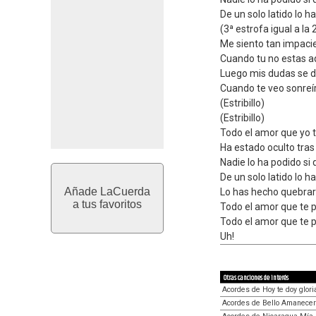
De un solo latido lo 
(3ª estrofa igual a la 
Me siento tan impaci
Cuando tu no estas a
Luego mis dudas se 
Cuando te veo sonreír
(Estribillo)
(Estribillo)
Todo el amor que yo 
Ha estado oculto tras 
Nadie lo ha podido si 
De un solo latido lo h
Añade LaCuerda
Lo has hecho quebrar;
a tus favoritos
Todo el amor que te 
Todo el amor que te 
Uh!
Otras canciones de interés
Acordes de Hoy te doy gloria
Acordes de Bello Amanecer