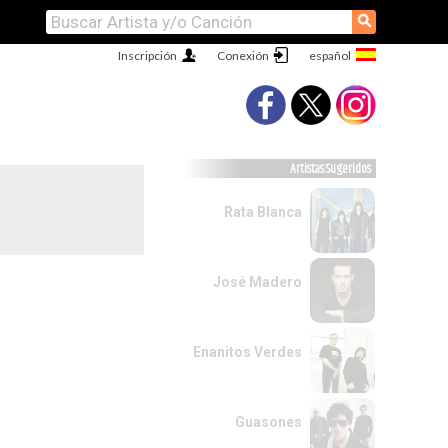
⚲
Inscripción
Conexión
Artistas Sugeridos
Rata Blanca
José Madero
Enanitos Verdes
Guasones