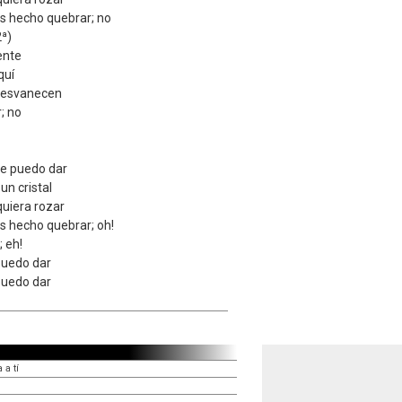
has hecho quebrar; no
2ª)
ente
quí
desvanecen
; no
te puedo dar
un cristal
quiera rozar
as hecho quebrar; oh!
 eh!
puedo dar
puedo dar
 a tí