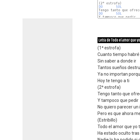
DO
SOL
DO
SOL
REm
FA
Letra de Todo el amor que yo
(1ª estrofa)
Cuanto tiempo habré
Sin saber a donde ir
Tantos sueños destru
Ya no importan porq
Hoy te tengo a ti
(2ª estrofa)
Tengo tanto que ofre
Y tampoco que pedir
No quiero parecer un 
Pero es que ahora me 
(Estribillo)
Todo el amor que yo 
Ha estado oculto tras 
Nadie lo ha podido si 