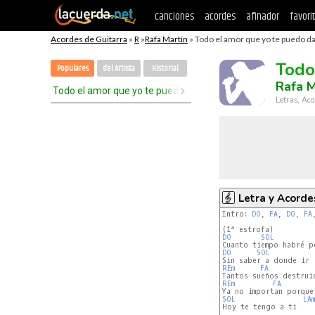
canciones
acordes
afinador
favori
Acordes de Guitarra
»
R
»
Rafa Martín
» Todo el amor que yo te puedo da
Todo
Populares
del Artista
Historial
Rafa M
Todo el amor que yo te puedo dar
Letras, Aco
Letra y Acorde
Intro: 
DO
, 
FA
, 
DO
, 
FA
DO
SOL
DO
SOL
REm
FA
REm
FA
SOL
LAm
Hoy te tengo a ti
