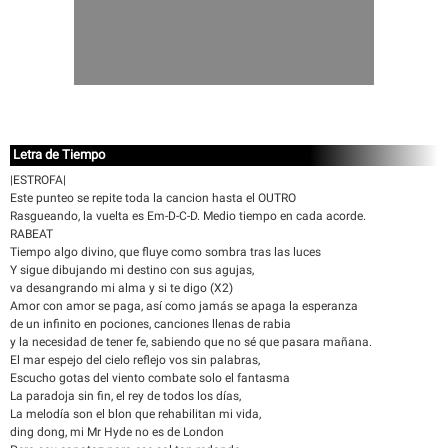
Letra de Tiempo
|ESTROFA|
Este punteo se repite toda la cancion hasta el OUTRO
Rasgueando, la vuelta es Em-D-C-D. Medio tiempo en cada acorde.
RABEAT
Tiempo algo divino, que fluye como sombra tras las luces
Y sigue dibujando mi destino con sus agujas,
va desangrando mi alma y si te digo (X2)
Amor con amor se paga, así como jamás se apaga la esperanza
de un infinito en pociones, canciones llenas de rabia
y la necesidad de tener fe, sabiendo que no sé que pasara mañana.
El mar espejo del cielo reflejo vos sin palabras,
Escucho gotas del viento combate solo el fantasma
La paradoja sin fin, el rey de todos los días,
La melodía son el blon que rehabilitan mi vida,
ding dong, mi Mr Hyde no es de London