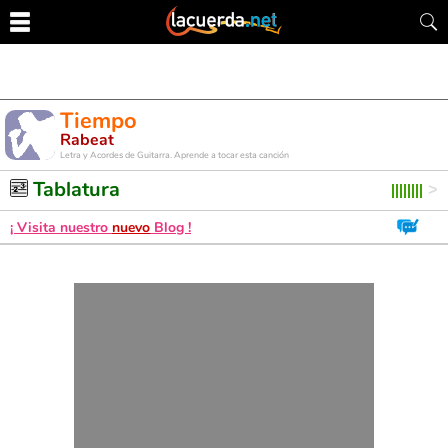
Tiempo
Rabeat
Letra y Acordes de Guitarra. Aprende a tocar esta canción
Tablatura
¡ Visita nuestro
nuevo
Blog !