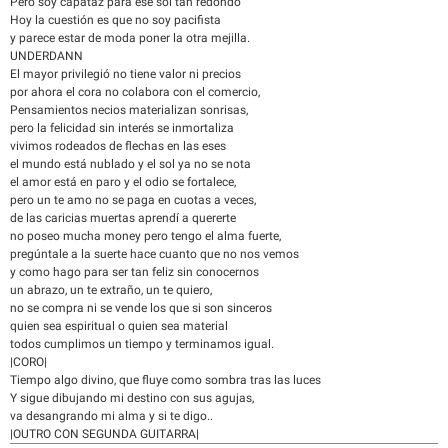
Pero soy capataz para ese sol tan redondo
Hoy la cuestión es que no soy pacifista
y parece estar de moda poner la otra mejilla.
UNDERDANN
El mayor privilegió no tiene valor ni precios
por ahora el cora no colabora con el comercio,
Pensamientos necios materializan sonrisas,
pero la felicidad sin interés se inmortaliza
vivimos rodeados de flechas en las eses
el mundo está nublado y el sol ya no se nota
el amor está en paro y el odio se fortalece,
pero un te amo no se paga en cuotas a veces,
de las caricias muertas aprendí a quererte
no poseo mucha money pero tengo el alma fuerte,
pregúntale a la suerte hace cuanto que no nos vemos
y como hago para ser tan feliz sin conocernos
un abrazo, un te extraño, un te quiero,
no se compra ni se vende los que si son sinceros
quien sea espiritual o quien sea material
todos cumplimos un tiempo y terminamos igual.
|CORO|
Tiempo algo divino, que fluye como sombra tras las luces
Y sigue dibujando mi destino con sus agujas,
va desangrando mi alma y si te digo..
|OUTRO CON SEGUNDA GUITARRA|