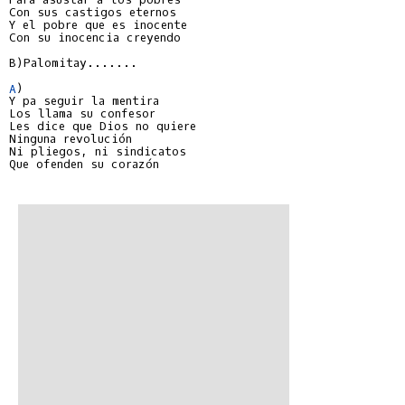
Con sus castigos eternos

Y el pobre que es inocente

Con su inocencia creyendo

B)Palomitay.......

A
)

Y pa seguir la mentira

Los llama su confesor

Les dice que Dios no quiere

Ninguna revolución

Ni pliegos, ni sindicatos

Que ofenden su corazón
