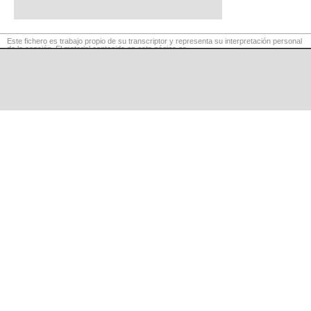
Este fichero es trabajo propio de su transcriptor y representa su interpretación personal
de la canción. El material contenido en esta página es
para exclusivo uso privado, por lo que se prohibe su reproducción o retransmisión, así
como su uso para fines comerciales.
©
LaCuerda
.net
·
·
·
aviso legal
privacidad
contacto