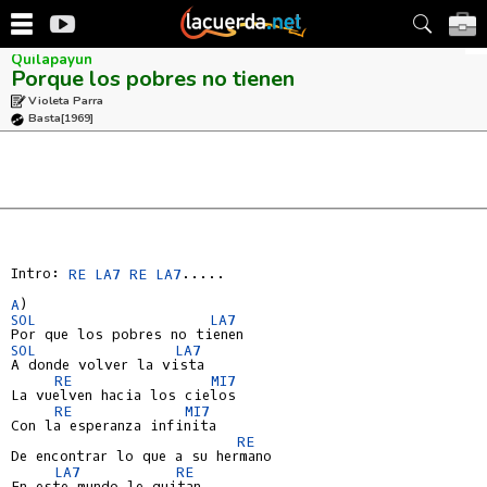
Quilapayun
Porque los pobres no tienen
Violeta Parra
Basta
[1969]
Intro: 
RE
LA7
RE
LA7
.....

A
SOL
LA7
SOL
LA7
A donde volver la vista

RE
MI7
La vuelven hacia los cielos

RE
MI7
Con la esperanza infinita

RE
De encontrar lo que a su hermano

LA7
RE
En este mundo le quitan
