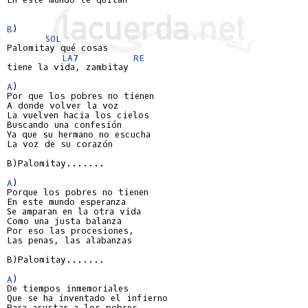
B
)

SOL
Palomitay qué cosas

LA7
RE
tiene la vida, zambitay

A
)

Por que los pobres no tienen

A donde volver la voz

La vuelven hacia los cielos

Buscando una confesión

Ya que su hermano no escucha

La voz de su corazón

B)Palomitay.......

A
)

Porque los pobres no tienen

En este mundo esperanza

Se amparan en la otra vida

Como una justa balanza

Por eso las procesiones,

Las penas, las alabanzas

B)Palomitay.......

A
)

De tiempos inmemoriales

Que se ha inventado el infierno

Para asustar a los pobres
