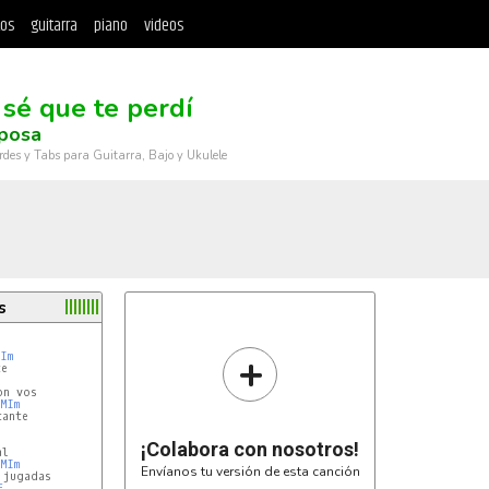
tos
guitarra
piano
videos
 sé que te perdí
lposa
rdes y Tabs para Guitarra, Bajo y Ukulele
s
+
Im
MIm
ante

¡Colabora con nosotros!
MIm
Envíanos tu versión de esta canción
E