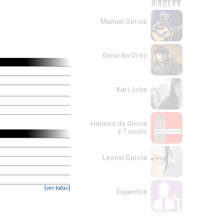
Manuel García
Gerardo Ortiz
Kari Jobe
Himnos de Gloria
y Triunfo
Leonel García
[ver todas]
Enjambre