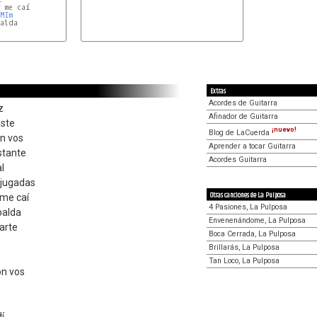
MIm
alda

Extras
Acordes de Guitarra
z
Afinador de Guitarra
aste
¡nuevo!
Blog de LaCuerda
on vos
Aprender a tocar Guitarra
stante
Acordes Guitarra
l
 jugadas
Otras canciones de La Pulposa
 me caí
4 Pasiones, La Pulposa
palda
Envenenándome, La Pulposa
arte
Boca Cerrada, La Pulposa
Brillarás, La Pulposa
Tan Loco, La Pulposa
n vos
í