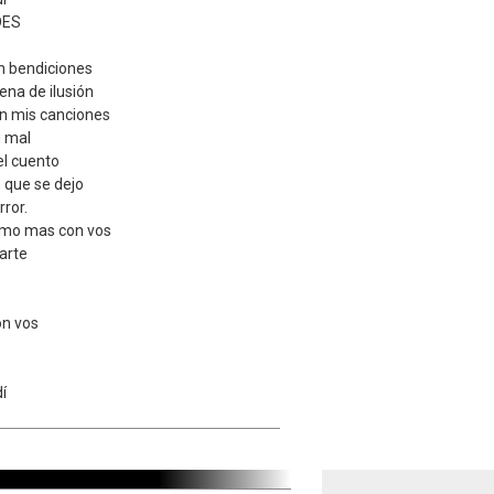
DES
n bendiciones
ena de ilusión
n mis canciones
u mal
el cuento
 que se dejo
rror.
omo mas con vos
arte
n vos
í