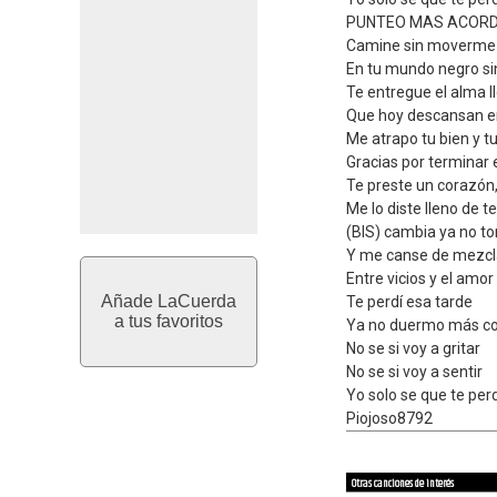
PUNTEO MAS ACOR
Camine sin moverme
En tu mundo negro si
Te entregue el alma ll
Que hoy descansan e
Me atrapo tu bien y t
Gracias por terminar 
Te preste un corazón,
Me lo diste lleno de te
(BIS) cambia ya no t
Y me canse de mezcl
Entre vicios y el amor
Añade LaCuerda
Te perdí esa tarde
a tus favoritos
Ya no duermo más co
No se si voy a gritar
No se si voy a sentir
Yo solo se que te perd
Piojoso8792
Otras canciones de interés