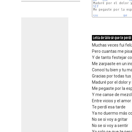
SI7
Me pegaste por la esp
SOL
RE
Letra de Sólo sé que te perdí
Muchas veces fui feli
Pero cuantas me pis
Y de tanto festejar c
Me zarpaste en un in
Conocí tu bien y tu ma
Gracias por todas tus
Maduré por el dolor y
Me pegaste por la es
Y me canse de mezcl
Entre vicios y el amor
Te perdí esa tarde
Ya no duermo más co
No se si voy a gritar
No se si voy a sentir
Yo solo se que te perd