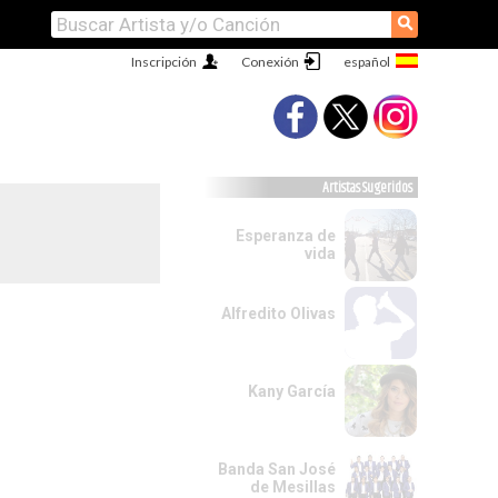
⚲
Inscripción
Conexión
Artistas Sugeridos
Esperanza de
vida
Alfredito Olivas
Kany García
Banda San José
de Mesillas