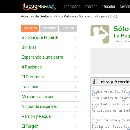
canciones
acordes
afinador
favori
Acordes de Guitarra
»
P
»
La Pulposa
» Sólo sé que te perdí (Tab)
Sólo
Populares
del Artista
Historial
La Pu
Sólo sé que te perdí
Letras, Aco
Brillarás
Esperando a una perra
4 Pasiones
El Caramelo
Letra y Acorde
Tan Loco
DO
SOL
RE
SI7
M
Mi manera de ser
DO
SOL
RE
No puedo respirarlo
SI7
Me zarpaste en un inst
Ramon y Raquel
DO
SOL
RE
SI7
El Furgón
DO
SOL
R