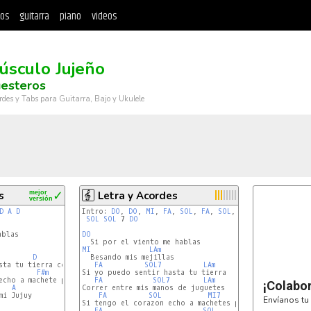
tos
guitarra
piano
videos
úsculo Jujeño
uesteros
rdes y Tabs para Guitarra, Bajo y Ukulele
s
mejor
✓
Letra y Acordes
versión
D
A
D
Intro: 
DO
, 
DO
, 
MI
, 
FA
, 
SOL
, 
FA
, 
SOL
, 
MI7
, 
LAm
, 
FA
SOL
SOL
 7 
DO
DO
MI
LAm
D
G
  Besando mis mejillas

A
D
sta tu tierra correr entre mis manos de juguete

FA
SOL7
LAm
F#m
Bm
Si yo puedo sentir hasta tu tierra

cho a machete porque

FA
SOL7
LAm
¡Colabo
A
Correr entre mis manos de juguetes

i Jujuy

FA
SOL
MI7
LAm
Envíanos tu 
Si tengo el corazon echo a machetes por que

FA
SOL