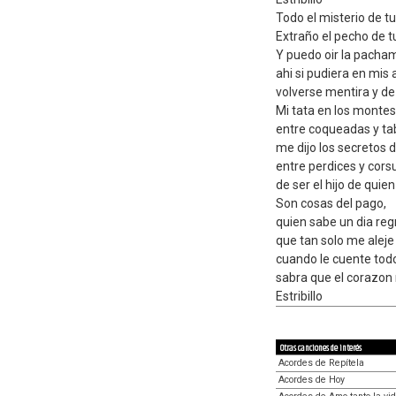
Todo el misterio de tu
Extraño el pecho de t
Y puedo oir la pac
ahi si pudiera en mis
volverse mentira y d
Mi tata en los montes
entre coqueadas y t
me dijo los secretos d
entre perdices y cor
de ser el hijo de quien
Son cosas del pago,
quien sabe un dia re
que tan solo me aleje
cuando le cuente todo
sabra que el corazon
Estribillo
Otras canciones de interés
Acordes de Repítela
Acordes de Hoy