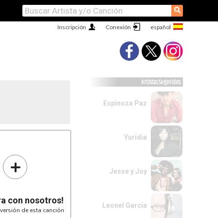
⚲
Inscripción
Conexión
Artistas Sugeridos
Espinoza Paz
Yuridia
+
Jesse y Joy
ra con nosotros!
Leonel García
versión de esta canción