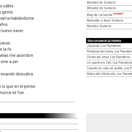
Acordes de Guitarra
s calles
Afinador de Guitarra
u gente
¡nuevo!
Blog de LaCuerda
hamama hablándome
Aprender a tocar Guitarra
 años
Acordes Guitarra
e nuevo nacer
Otras canciones de Los Puesteros
abacos
Jujuycito, Los Puesteros
e la fe
Palabras del alma, Los Puester
suelas me asombre
Olvido por amor, Los Puesteros
 vine a ser
Un sueño en Tafi, Los Puestero
Cuando mi vida se acabe, Los 
gresando descubra
Antes del último día, Los Puest
 lo que en el pense
 nunca se fue