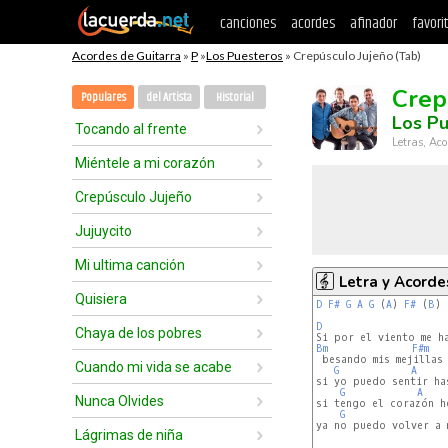
canciones
acordes
afinador
favori
Acordes de Guitarra
»
P
»
Los Puesteros
» Crepúsculo Jujeño (Tab)
Crep
Populares
del Artista
Historial
Los P
Tocando al frente
Letras, Aco
Miéntele a mi corazón
Crepúsculo Jujeño
Jujuycito
Mi ultima canción
Letra y Acorde
Quisiera
D
F#
G
A
G
 (
A
) 
F#
 (
B
) 
D
Chaya de los pobres
Bm
F#m
 besando mis mejillas

Cuando mi vida se acabe
G
A
si yo puedo sentir ha
G
A
Nunca Olvides
si tengo el corazón he
G
ya no puedo volver a m
Lágrimas de niña