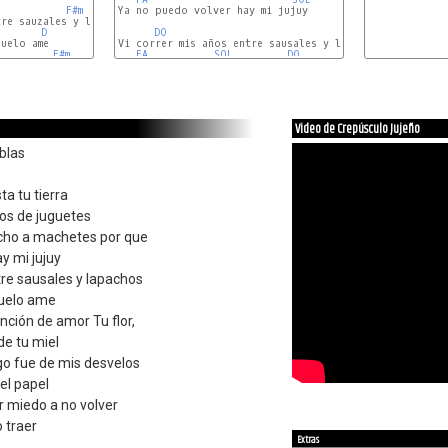
F#m
Ya no puedo volver hay mi jujuy

re sauzales y lapachos

D
DO
MI
Vi correr mis años entre sausales y lapachos

F#m
Bm
FA
SOL
DO
Video de Crepúsculo Jujeño
ablas
ta tu tierra
os de juguetes
echo a machetes por que
y mi jujuy
tre sausales y lapachos
suelo ame
nción de amor Tu flor,
de tu miel
igo fue de mis desvelos
el papel
r miedo a no volver
 traer
Extras