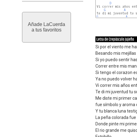
D
Vi correr mis años ent
G
A
G
A
Añade LaCuerda
a tus favoritos
Letra de Crepúsculo Jujeño
Si por el viento me h
Besando mis mejillas
Si yo puedo sentir has
Correr entre mis man
Si tengo el corazon 
Ya no puedo volver ha
Vi correr mis años en
Te di mi juventud tu 
Me diste mi primer ca
fue símbolo y aroma 
Y tu blanca luna test
La peña colorada fue 
Donde pinte mi prime
El rio grande me quiso
Estribillo