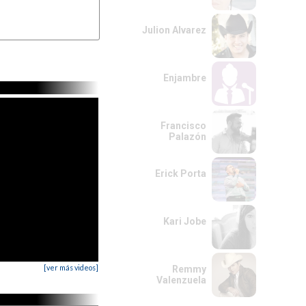
Julion Alvarez
Enjambre
Francisco
Palazón
Erick Porta
Kari Jobe
[ver más videos]
Remmy
Valenzuela