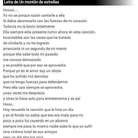
Letra de Un montón de estrellas
Uuuuu....
Yo no se porque razón cantarle a ella
Si debia aborrecerla con las fuerzas de mi corazón.
Todavia no la borro totalmente
Ella siempre esta presente como ahora en esta canción.
Incontables son las veces que he tratado
de olvidarla y no he logrado
arrancarla ni un segundo de mi mente
porque ella sabe todo mi pasado
me conoce demasiado
y es posible que por eso se aproveche
Porque yo en el amor soy un idiota
que ha sufrido mil derrotas
que no tengo fuerzas para defenderme
Pero ella casi siempre se aprovecha
unas veces me desprecia
y otras lo hace solo para entretenerme y es así
Uuuu..
Hoy recuerdo la canción que le hice un día
y en el fondo no sabia que eso era malo para mi
poco a poco fui cayendo en un abismo
siempre me paso lo mismo nadie sabe lo que yo sufrí
Una victima total de sus antojos
pero un día abrí los ojos