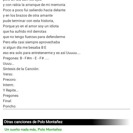
y con rabia la arranque de mi memoria
Poco a poco fui saliendo hacia delante
y en los brazos de otra amante
pude terminar con esta historia,
Porque yo en el amor soy un idiota
que ha sufrido mil derrotas
que no tengo fuerzas para defenderme
Pero ella casi siempre aprovechaba
si algun día me besaba B E
eso era solo para entretenerme y es así Uuuuu....
Pregones: B - F#m - E - F# .....
Uuuu...
Sintesis de la Canción:
Verso:
Precoro:
Interm.
Y Repite...
Pregones:
Final:
Poncho.
Otras canciones de Polo Montañez
Un sueño nada más, Polo Montañez