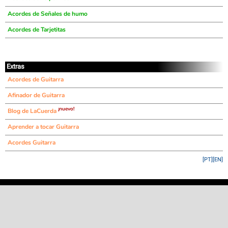
Acordes de Señales de humo
Acordes de Tarjetitas
Extras
Acordes de Guitarra
Afinador de Guitarra
¡nuevo!
Blog de LaCuerda
Aprender a tocar Guitarra
Acordes Guitarra
[PT]
[EN]
©
LaCuerda
.net
·
·
·
aviso legal
privacidad
contacto