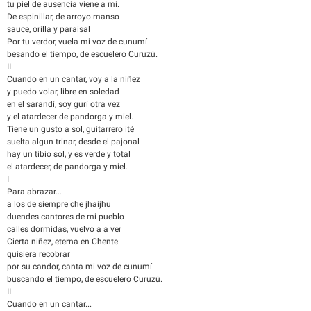
tu piel de ausencia viene a mi.
De espinillar, de arroyo manso
sauce, orilla y paraisal
Por tu verdor, vuela mi voz de cunumí
besando el tiempo, de escuelero Curuzú.
II
Cuando en un cantar, voy a la niñez
y puedo volar, libre en soledad
en el sarandí, soy gurí otra vez
y el atardecer de pandorga y miel.
Tiene un gusto a sol, guitarrero ité
suelta algun trinar, desde el pajonal
hay un tibio sol, y es verde y total
el atardecer, de pandorga y miel.
I
Para abrazar...
a los de siempre che jhaijhu
duendes cantores de mi pueblo
calles dormidas, vuelvo a a ver
Cierta niñez, eterna en Chente
quisiera recobrar
por su candor, canta mi voz de cunumí
buscando el tiempo, de escuelero Curuzú.
II
Cuando en un cantar...