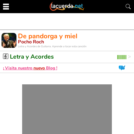
De pandorga y miel
Pocho Roch
Letra y Acordes de Guitarra. Aprende a tocar esta canción
Letra y Acordes
¡ Visita nuestro
nuevo
Blog !