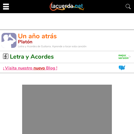
Un año atrás
Platón
Letra y Acordes de Guitarra. Aprende a tocar esta canción
Letra y Acordes
¡ Visita nuestro
nuevo
Blog !