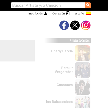
⚲
Inscripción
Conexión
Artistas Sugeridos
Charly García
Bersuit
Vergarabat
Guasones
los Babasónicos