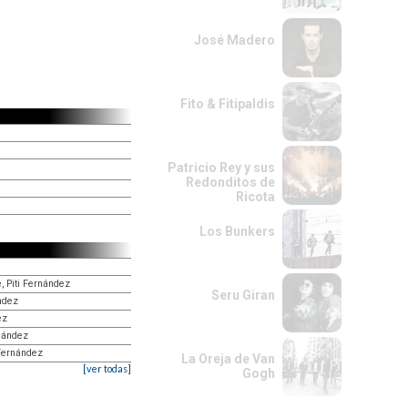
José Madero
Fito & Fitipaldis
Patricio Rey y sus
Redonditos de
Ricota
Los Bunkers
e, Piti Fernández
Seru Giran
ández
ez
rnández
 Fernández
La Oreja de Van
[ver todas]
Gogh