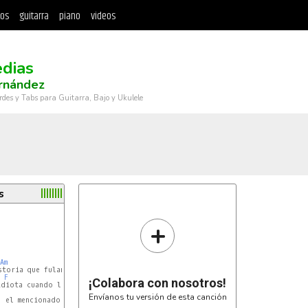
tos
guitarra
piano
videos
dias
ernández
rdes y Tabs para Guitarra, Bajo y Ukulele
s
+
Am
storia que fulano era un patriota

F
¡Colabora con nosotros!
idiota cuando leyendo otro autor

Envíanos tu versión de esta canción
 el mencionado fulano

                      Riff 
C