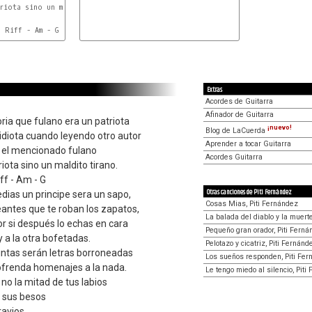
riota sino un maldito tirano.

 Riff - Am - G

Extras
Acordes de Guitarra
Afinador de Guitarra
toria que fulano era un patriota
¡nuevo!
Blog de LaCuerda
idiota cuando leyendo otro autor
Aprender a tocar Guitarra
, el mencionado fulano
Acordes Guitarra
iota sino un maldito tirano.
iff - Am - G
Otras canciones de Piti Fernández
dias un principe sera un sapo,
Cosas Mias, Piti Fernández
antes que te roban los zapatos,
La balada del diablo y la muert
r si después lo echas en cara
Pequeño gran orador, Piti Fern
y a la otra bofetadas.
Pelotazo y cicatriz, Piti Fernánd
ntas serán letras borroneadas
Los sueños responden, Piti Fe
ofrenda homenajes a la nada.
Le tengo miedo al silencio, Piti
no la mitad de tus labios
 sus besos
avios.