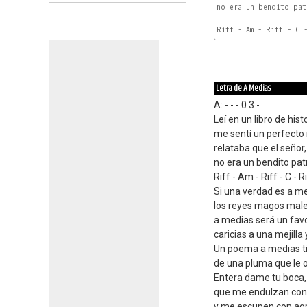
no era un bendito pat
Riff - Am - Riff - C -
C
Letra de A Medias
A: - - - 0 3 -
Leí en un libro de his
me sentí un perfecto 
relataba que el señor
no era un bendito patr
Riff - Am - Riff - C - R
Si una verdad es a me
los reyes magos male
a medias será un favo
caricias a una mejilla 
Un poema a medias ti
de una pluma que le 
Entera dame tu boca, 
que me endulzan con
y me escupen con agr