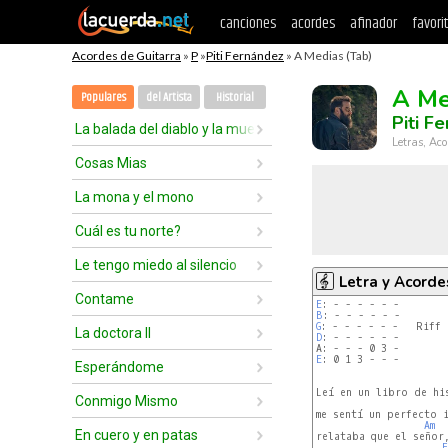
canciones
acordes
afinador
favori
Acordes de Guitarra
»
P
»
Piti Fernández
» A Medias (Tab)
A Me
Populares
del Artista
Historial
Piti F
La balada del diablo y la muerte
Letras, Aco
Cosas Mias
La mona y el mono
Cuál es tu norte?
Le tengo miedo al silencio
Letra y Acorde
Contame
E
B
G
La doctora II
D
: - - - - - -

E
: 0 1 3 - - -

Esperándome
Leí en un libro de hi
Conmigo Mismo
me sentí un perfecto 
Am
En cuero y en patas
relataba que el señor,
F