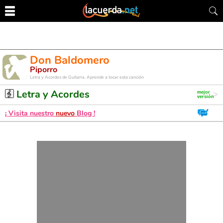
Don Baldomero
Piporro
Letra y Acordes de Guitarra. Aprende a tocar esta canción
Letra y Acordes
¡ Visita nuestro
nuevo
Blog !