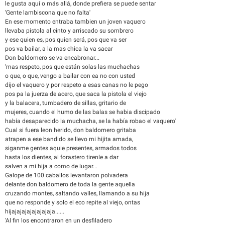
le gusta aquí o más allá, donde prefiera se puede sentar
'Gente lambiscona que no falta'
En ese momento entraba tambien un joven vaquero
llevaba pistola al cinto y arriscado su sombrero
y ese quien es, pos quien será, pos que va ser
pos va bailar, a la mas chica la va sacar
Don baldomero se va encabronar...
'mas respeto, pos que están solas las muchachas
o que, o que, vengo a bailar con ea no con usted
dijo el vaquero y por respeto a esas canas no le pego
pos pa la juerza de acero, que saca la pistola el viejo
y la balacera, tumbadero de sillas, gritario de
mujeres, cuando el humo de las balas se habia discipado
había desaparecido la muchacha, se la había robao el vaquero'
Cual si fuera leon herido, don baldomero gritaba
atrapen a ese bandido se llevo mi hijita amada,
siganme gentes aquie presentes, armados todos
hasta los dientes, al forastero tirenle a dar
salven a mi hija a como de lugar...
Galope de 100 caballos levantaron polvadera
delante don baldomero de toda la gente aquella
cruzando montes, saltando valles, llamando a su hija
que no responde y solo el eco repite al viejo, ontas
hijajajajajajajajaja......
'Al fin los encontraron en un desfiladero