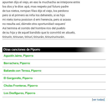
apunten dijo el viejo, en eso la muchacha se interpone entre
los dos y le dice: apá, mas respeto pal futuro padre
de tus nietos, rompan filas dijo el viejo, los perdono
pero si el primero es niña los deheredo, si es hijo
mi nieto toma posicion d emi herencia, pero si acaso
no resulta así, dámele otra oportunidad vaquero'
Así termina el corrido del hombre rico del pueblo
de su hija y de aquel bandido que lo convirtió en abuelo,
tirirurín, tiriruran, tirirurí, tirirurán, tirirurirurirurán.
Otras canciones de Piporro
Agustín Jaime, Piporro
Borrachera, Piporro
Bailando con Teresa, Piporro
El Gorgorello, Piporro
Chulas Fronteras, Piporro
Los Desfiguros, Piporro
[ver todas]