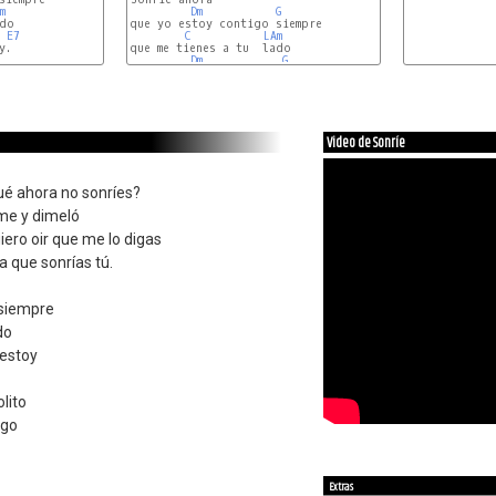
m
Dm
G
do

que yo estoy contigo siempre

E7
C
LAm
.

que me tienes a tu  lado

Dm
G
Video de Sonríe
ué ahora no sonríes?
me y dimeló
uiero oir que me lo digas
 que sonrías tú.
 siempre
do
 estoy
lito
igo
Extras