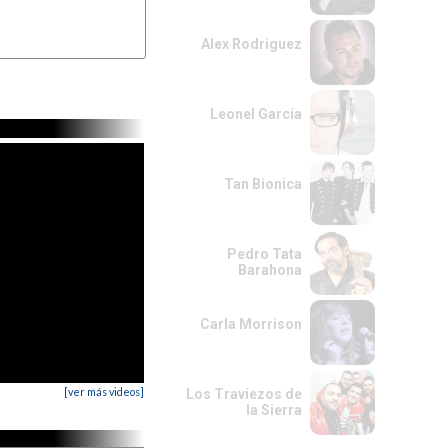
Alex Rodriguez
Leonel García
Tan Bionica
Pedro Tata
Barahona
Carla Morrison
[ver más videos]
Los Traviezos de
la Sierra