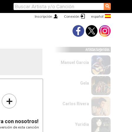
⚲
Inscripción
Conexión
Artistas Sugeridos
Manuel García
Gela
+
Carlos Rivera
ra con nosotros!
Yuridia
versión de esta canción