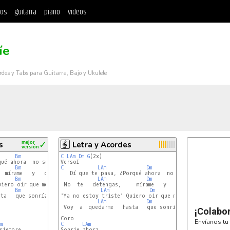
tos
guitarra
piano
videos
íe
rdes y Tabs para Guitarra, Bajo y Ukulele
s
mejor
✓
Letra y Acordes
versión
Bm
E7
C
LAm
Dm
G
(2x)

Bm
E7
C
LAm
Dm
G
C
   Dí que te pasa, ¿Porqué ahora  no sonríes?

Bm
E7
LAm
Dm
G
C
 No  te   detengas,     mírame   y   dimeló

Bm
E7
LAm
Dm
G
C
ta   que sonrías tú.

'Ya no estoy triste' Quiero oir que me lo digas

LAm
Dm
G
C
 Voy  a  quedarme   hasta   que sonrías tú.

¡Colabo
Envíanos tu 
m
C
LAm
iempre

Sonrie ahora
