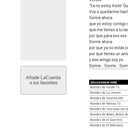
'Ya no estoy triste' Q
Voy a quedarme hasta
Sonrie ahora
que yo estoy contigo
que me tienes a tu la
por que para eso eso
Sonrie ahora
por que ya no estas so
por que tienes un am
y ese amigo soy yo...
Sonrie... Sonrie... Sonri
Añade LaCuerda
a tus favoritos
Otras canciones de interés
Acordes de Fuiste Tú
Acordes de La Llorona
Acordes de Insurrección
Acordes de Nomás Tú
Acordes de Una casa con d
Acordes de Amen, Amen, 
Acordes de el Guerrero
Acordes de El Manisero