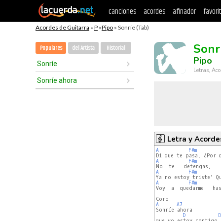
canciones
acordes
afinador
favori
Acordes de Guitarra
»
P
»
Pipo
» Sonríe (Tab)
Sonr
Populares
del Artista
Historial
Pipo
Sonríe
Letras, Aco
Sonríe ahora
Letra y Acorde
A
F#m
A
F#m
A
F#m
A
F#m
Voy  a  quedarme   has
A
A7
Sonríe ahora

D
D
que yo estoy contigo s