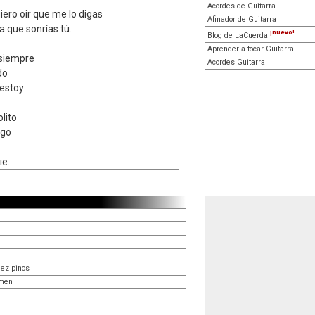
Acordes de Guitarra
uiero oir que me lo digas
Afinador de Guitarra
 que sonrías tú.
¡nuevo!
Blog de LaCuerda
Aprender a tocar Guitarra
 siempre
Acordes Guitarra
do
 estoy
lito
igo
e...
iez pinos
Amen