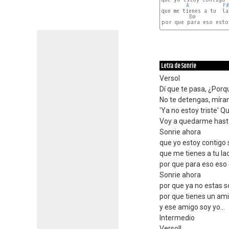
A
F#
que me tienes a tu  la
Bm
por que para eso estoy
A
A7
Letra de Sonríe
VersoI
Dí que te pasa, ¿Porq
No te detengas, míra
'Ya no estoy triste' Q
Voy a quedarme hasta
Sonrie ahora
que yo estoy contigo
que me tienes a tu la
por que para eso eso
Sonrie ahora
por que ya no estas so
por que tienes un am
y ese amigo soy yo...
Intermedio
VersoII