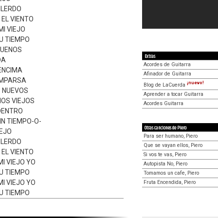
 LERDO
EL VIENTO
I VIEJO
TU TIEMPO
BUENOS
Extras
DA
Acordes de Guitarra
 ENCIMA
Afinador de Guitarra
OMPARSA
¡nuevo!
Blog de LaCuerda
S NUEVOS
Aprender a tocar Guitarra
NOS VIEJOS
Acordes Guitarra
 DENTRO
IN TIEMPO-O-
Otras canciones de Piero
IEJO
Para ser humano, Piero
 LERDO
Que se vayan ellos, Piero
EL VIENTO
Si vos te vas, Piero
I VIEJO YO
Autopista No, Piero
TU TIEMPO
Tomamos un cafe, Piero
I VIEJO YO
Fruta Encendida, Piero
TU TIEMPO