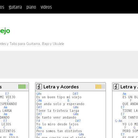
tos
guitarra
piano
videos
ejo
rdes y Tabs para Guitarra, Bajo y Ukulele
s
Letra y Acordes
Letra y
E7
G#m
D#7
Am
MI VIEJO

     ES UN BU
C
C#m
B
F
ESPERANDO

     QUE ANDA
Am
D#7
G#m
E7
 LARGA

     TIENE LA
Am
D#7
G#m
E7
DANDO

     DE TANTO
E7
F#
D#7
G
-
Am
LEJOS

     YO LO MI
C
C#m
B
F
G
ISTINTOS

     PERO SOM
Am
D#7
G#m
E7
 EL SIGLO

     ES QUE C