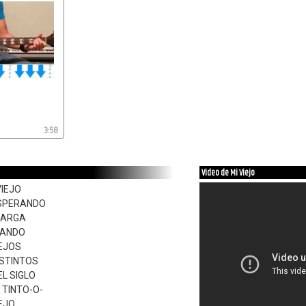
 tiem-po

do   la

vie
3:58
Video de Mi Viejo
VIEJO
ESPERANDO
 LARGA
DANDO
LEJOS
STINTOS
EL SIGLO
 TINTO-O-
IEJO