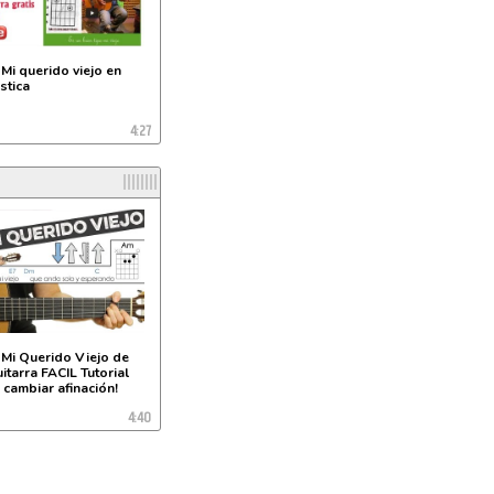
Mi querido viejo en
stica
4:27
l
Mi Querido Viejo de
itarra FACIL Tutorial
 cambiar afinación!
4:40