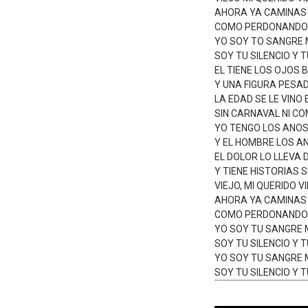
AHORA YA CAMINAS
COMO PERDONANDO 
YO SOY TO SANGRE M
SOY TU SILENCIO Y 
EL TIENE LOS OJOS 
Y UNA FIGURA PESA
LA EDAD SE LE VINO
SIN CARNAVAL NI C
YO TENGO LOS ANO
Y EL HOMBRE LOS A
EL DOLOR LO LLEVA
Y TIENE HISTORIAS S
VIEJO, MI QUERIDO V
AHORA YA CAMINAS
COMO PERDONANDO 
YO SOY TU SANGRE M
SOY TU SILENCIO Y 
YO SOY TU SANGRE M
SOY TU SILENCIO Y 