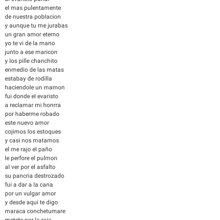
el mas pulentamente
de nuestra poblacion
y aunque tu me jurabas
un gran amor eterno
yo te vi de la mano
junto a ese maricon
y los pille chanchito
enmedio de las matas
estabay de rodilla
haciendole un mamon
fui donde el evaristo
a reclamar mi honrra
por haberme robado
este nuevo amor
cojimos los estoques
y casi nos matamos
el me rajo el paño
le perfore el pulmon
al ver por el asfalto
su pancria destrozado
fui a dar a la cana
por un vulgar amor
y desde aqui te digo
maraca conchetumare