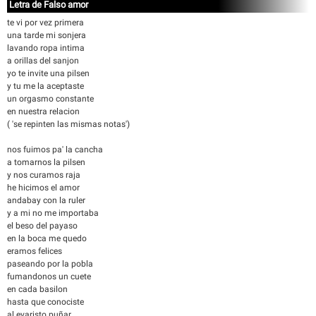
Letra de Falso amor
te vi por vez primera
una tarde mi sonjera
lavando ropa intima
a orillas del sanjon
yo te invite una pilsen
y tu me la aceptaste
un orgasmo constante
en nuestra relacion
( 'se repinten las mismas notas')
nos fuimos pa' la cancha
a tomarnos la pilsen
y nos curamos raja
he hicimos el amor
andabay con la ruler
y a mi no me importaba
el beso del payaso
en la boca me quedo
eramos felices
paseando por la pobla
fumandonos un cuete
en cada basilon
hasta que conociste
al evaristo puñar