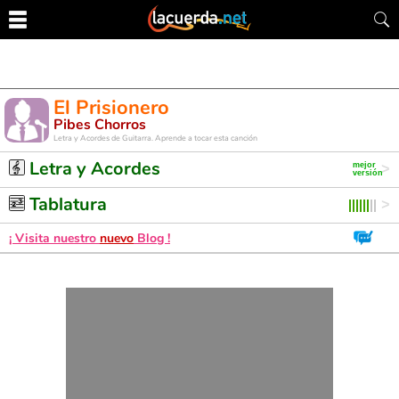
El Prisionero
Pibes Chorros
Letra y Acordes de Guitarra. Aprende a tocar esta canción
Letra y Acordes
Tablatura
¡ Visita nuestro
nuevo
Blog !