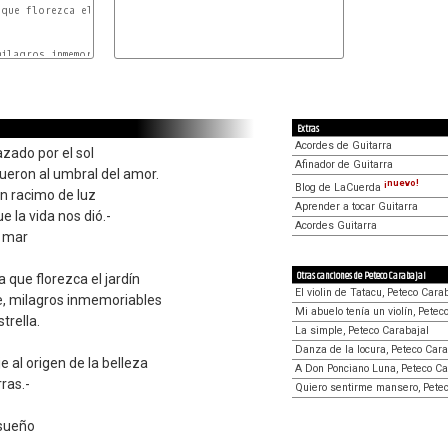
que florezca el jardín

Extras
Acordes de Guitarra
azado por el sol
Afinador de Guitarra
ueron al umbral del amor.
¡nuevo!
Blog de LaCuerda
un racimo de luz
Aprender a tocar Guitarra
e la vida nos dió.-
Acordes Guitarra
 mar
Otras canciones de Peteco Carabajal
 que florezca el jardín
El violin de Tatacu, Peteco Cara
, milagros inmemoriables
Mi abuelo tenía un violín, Petec
trella.
La simple, Peteco Carabajal
Danza de la locura, Peteco Cara
 al origen de la belleza
A Don Ponciano Luna, Peteco Ca
ras.-
Quiero sentirme mansero, Petec
 sueño