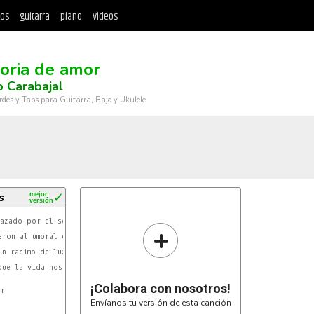
tos
guitarra
piano
videos
ria de amor
 Carabajal
rdes y Tabs para Guitarra, Bajo y Ukulele
s
mejor
✓
versión
+
ron al umbral del amor.

n racimo de luz

ue la vida nos dió.-

¡Colabora con nosotros!
r

Envíanos tu versión de esta canción