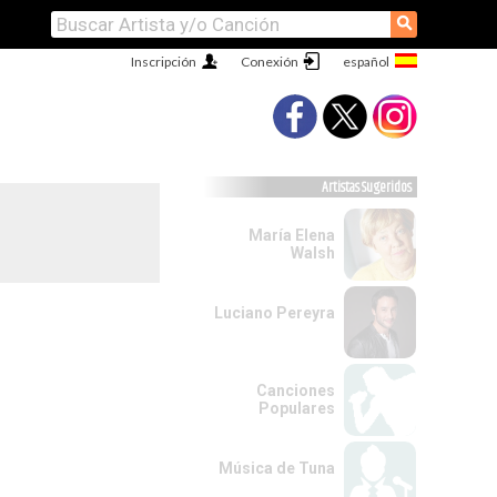
⚲
Inscripción
Conexión
Artistas Sugeridos
María Elena
Walsh
Luciano Pereyra
Canciones
Populares
Música de Tuna