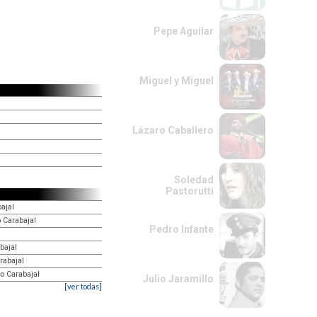
Pepe Aguilar
Miguel y Miguel
Lázaro Caballero
Soledad
Pastorutti
bajal
o Carabajal
Pedro Infante
bajal
rabajal
o Carabajal
Julio Jaramillo
[ver todas]