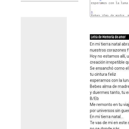
esperamos con la luna 
B
C#m
Letra de Memoria de amor
En mi tierra natal abr
nuestros corazones f
Hoy no estamos allí, 
creación irrepetible qu
Se ensanchó como el
tu cintura feliz
esperamos con la luna
Bebes alma de madre
y duermes tanto, tu es
B/Eb
Me remonto en tu viaje
por universos sin guer
En mi tierra natal...
Te vas de mi en este
no se donde irás,