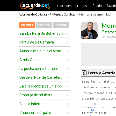
canciones
acordes
afinador
favori
Acordes de Guitarra
»
P
»
Peteco Carabajal
» Memoria de amor (Tab)
Memo
Populares
del Artista
Historial
Peteco
Zamba Para Un Bohemio Guitarrero
Letras, Aco
Perfume De Carnaval
Aunque me duela el alma
A mis Viejos
La pucha con el hombre
Letra y Acorde
Desde el Puente Carretero
A
Bajo la sombra de un arbol
nuestros corazones fue
Hoy no estamos allí, u
Embrujo de mi tierra
creación irrepetible q
Cielo o infierno
Bm
Se ensanchó como el ma
Bb
Chacarera del patio
tu cintura feliz

A