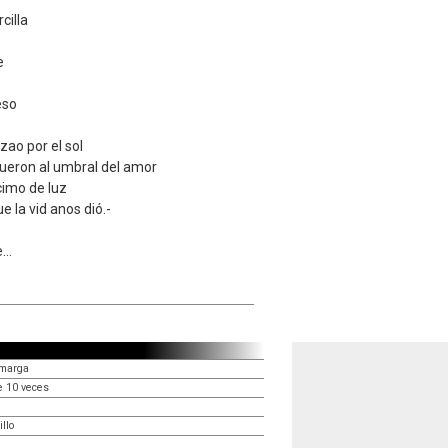
cilla
e
eso
ezao por el sol
ueron al umbral del amor
cimo de luz
e la vid anos dió.-
..
amarga
e 10 veces
llo