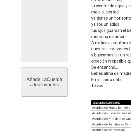
tu vientre de agua y ar
me dió libertad
ya tienes un horizont
ya sos un adios
tus ojos guardan el b
memoria de amor.-
A mi tierra natal he r
nuestros corazones f
y buscamos allí un ra
creación irrepetible qu
Se ensanchó...
Bebes alma de madre.
Añade LaCuerda
En mi tierra natal...
a tus favoritos
Te vas...
Otras canciones de interés
Acordes de Hasta la miel 
Acordes de Llorarás más d
Acordes de Y tú de que vas
Acordes de Aerolíneas Carri
Acordes de Agradecido