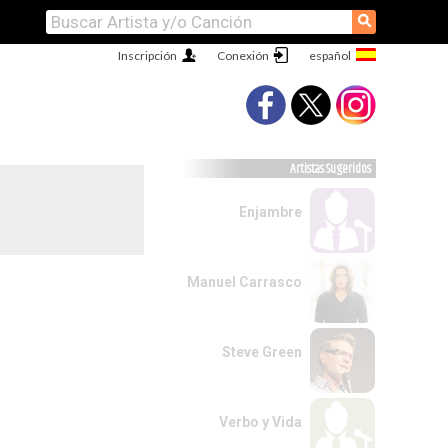
⚲
Inscripción
Conexión
Artistas Sugeridos
Enjambre
Manuel Carrasco
Steve Green
Verbo y Vida