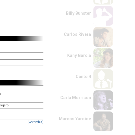
Billy Bunster
Carlos Rivera
Kany García
Canto 4
o
Carla Morrison
lejero
Marcos Yaroide
[ver todas]