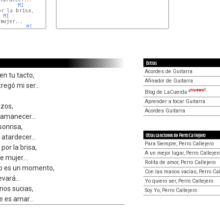
MI
MI
MI
Extras
Acordes de Guitarra
en tu tacto,
Afinador de Guitarra
regó mi ser...
¡nuevo!
Blog de LaCuerda
Aprender a tocar Guitarra
azos,
Acordes Guitarra
 amanecer...
sonrisa,
Otras canciones de Perro Callejero
atardecer...
Para Siempre, Perro Callejero
or la brisa,
A un mejor lugar, Perro Callejer
 mujer...
Rolita de amor, Perro Callejero
to es un momento,
Con las manos vacías, Perro Cal
evará...
Yo quiero ser, Perro Callejero
os sucias,
Soy Yo, Perro Callejero
e es amar...