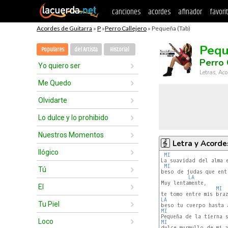
canciones
acordes
afinador
favori
Acordes de Guitarra
»
P
»
Perro Callejero
» Pequeña (Tab)
Peq
Populares
del Artista
Historial
Perro 
Yo quiero ser
Letras, Aco
Me Quedo
Olvidarte
Lo dulce y lo prohibido
Nuestros Momentos
Letra y Acorde
Ilógico
MI
La suavidad del alma e
MI
Tú
beso de judas que entr
LA
Muy lentamente,

El
MI
LA
Tu Piel
MI
Loco
MI