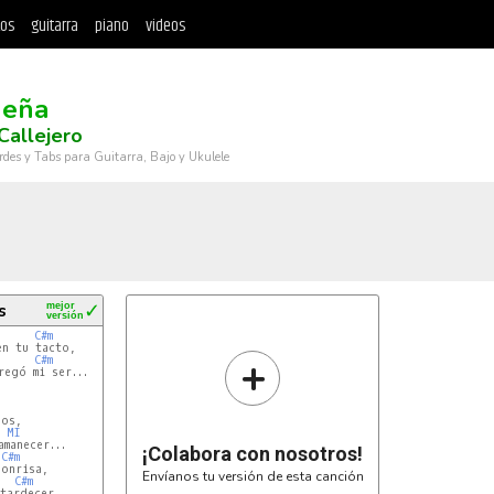
tos
guitarra
piano
videos
ueña
Callejero
rdes y Tabs para Guitarra, Bajo y Ukulele
s
mejor
✓
versión
C#m
n tu tacto,

+
C#m
egó mi ser...

MI
¡Colabora con nosotros!
C#m
Envíanos tu versión de esta canción
C#m