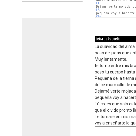
LA
LA
C#m
Letra de Pequeña
La suavidad del alma 
beso de judas que ent
Muy lentamente,
te tomo entre mis br
beso tu cuerpo hasta
Pequeña de la tierna 
dulce murmullo de mi 
Dejamé verte mojada p
pequeña voy a hacerte
Tú crees que solo es
que el olvido pronto ll
Te tomaré en mis man
voy a enseñarte lo qu