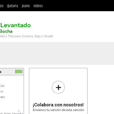
tos
guitarra
piano
videos
 Levantado
 Bocha
rdes y Tabs para Guitarra, Bajo y Ukulele
s
+
¡Colabora con nosotros!
Envíanos tu versión de esta canción
C
G
as bien levantado
