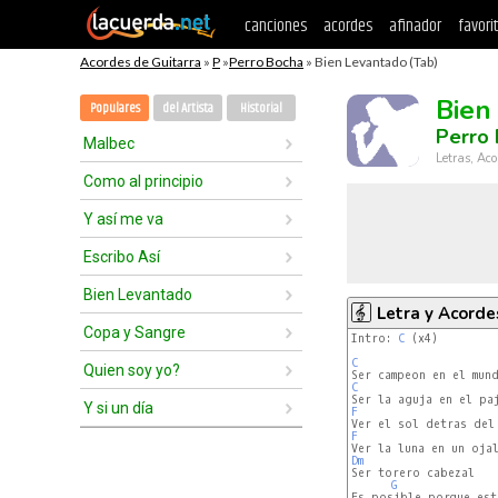
canciones
acordes
afinador
favori
Acordes de Guitarra
»
P
»
Perro Bocha
» Bien Levantado (Tab)
Bien
Populares
del Artista
Historial
Perro
Malbec
Letras, Aco
Como al principio
Y así me va
Escribo Así
Bien Levantado
Letra y Acorde
Copa y Sangre
Intro: 
C
 (x4)

C
Quien soy yo?
C
Y si un día
F
F
Dm
G
Es posible porque est