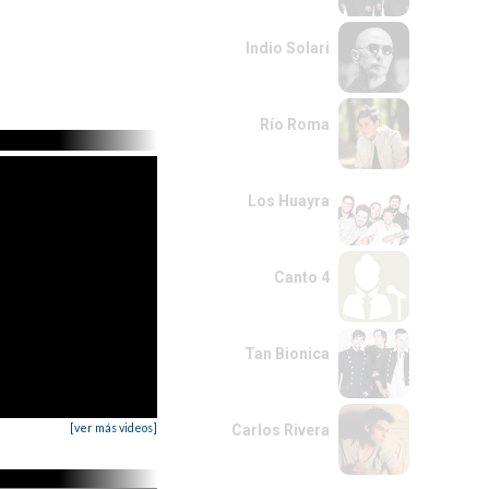
Indio Solari
Río Roma
Los Huayra
Canto 4
Tan Bionica
[ver más videos]
Carlos Rivera