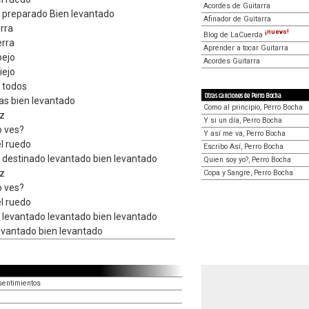
Acordes de Guitarra
 preparado Bien levantado
Afinador de Guitarra
erra
¡nuevo!
Blog de LaCuerda
erra
Aprender a tocar Guitarra
pejo
Acordes Guitarra
iejo
a todos
Otras canciones de Perro Bocha
as bien levantado
Como al principio, Perro Bocha
ez
Y si un día, Perro Bocha
o ves?
Y así me va, Perro Bocha
el ruedo
Escribo Así, Perro Bocha
 destinado levantado bien levantado
Quien soy yo?, Perro Bocha
ez
Copa y Sangre, Perro Bocha
o ves?
el ruedo
 levantado levantado bien levantado
levantado bien levantado
sentimientos