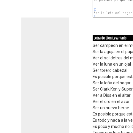
C
C
Letra de Bien Levantado
Ser campeon en el m
Ser la aguja en el paj
Ver el sol detras del 
Ver la luna en un ojal
Ser torero cabezal
Es posible porque est
Ser la leña del hogar
Ser Clark Ken y Sup
Ver a Dios en el altar
Ver el oro en el azar
Ser un nuevo heroe
Es posible porque est
Es todo y nada a la v
Es poco y mucho no l
Tenes que lucirte en 