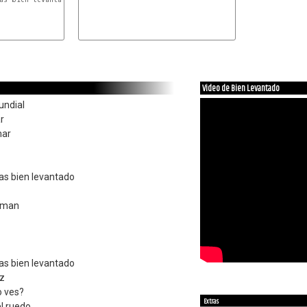
Video de Bien Levantado
undial
ar
mar
as bien levantado
erman
as bien levantado
ez
o ves?
Extras
el ruedo