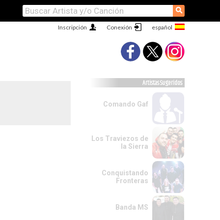
⚲
Inscripción
Conexión
Artistas Sugeridos
Comando Gaf
Los Traviezos de
la Sierra
Conquistando
Fronteras
Banda MS