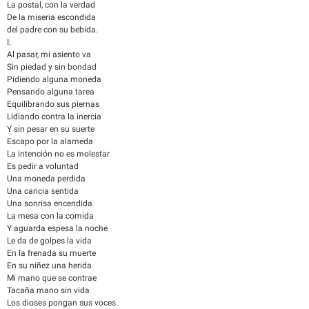
La postal, con la verdad
De la miseria escondida
del padre con su bebida.
I:
Al pasar, mi asiento va
Sin piedad y sin bondad
Pidiendo alguna moneda
Pensando alguna tarea
Equilibrando sus piernas
Lidiando contra la inercia
Y sin pesar en su suerte
Escapo por la alameda
La intención no es molestar
Es pedir a voluntad
Una moneda perdida
Una caricia sentida
Una sonrisa encendida
La mesa con la comida
Y aguarda espesa la noche
Le da de golpes la vida
En la frenada su muerte
En su niñez una herida
Mi mano que se contrae
Tacaña mano sin vida
Los dioses pongan sus voces