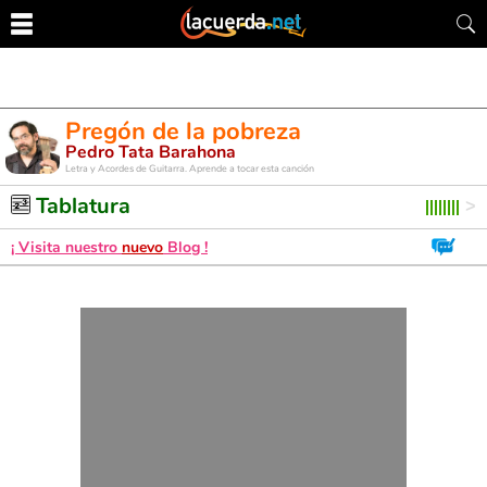
Pregón de la pobreza
Pedro Tata Barahona
Letra y Acordes de Guitarra. Aprende a tocar esta canción
Tablatura
¡ Visita nuestro
nuevo
Blog !