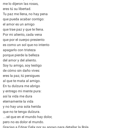
me lo dijeron las rosas,
eres tú su libertad.
Tu paz me llena, no hay pena
que pueda acabar contigo:
el amor es un amigo
que trae paz y que te llena.
Por mi aliento, cada vena
que por el cuerpo presiento
es como un sol que no intento
apagarlo con tristeza
porque pierde la belleza
del amor y del aliento.
Soy tu amigo, soy testigo
de cómo sin daño vives:
eres la paz, tú persigues
al que te mata al amigo.
En tu dulzura me abrigo
y entrego mi mente pura:
así la vida me dura
eternamente la vida
y no hay una sola herida
que no te tenga dulzura.
....sé que en el mundo hay dolor,
pero no es dolor el mundo.
Gracias a Edgar Felix por su apoyo para detallar la Rola