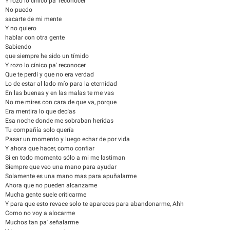
Y rozo lo cínico pa' reconocer
No puedo
sacarte de mi mente
Y no quiero
hablar con otra gente
Sabiendo
que siempre he sido un tímido
Y rozo lo cínico pa' reconocer
Que te perdí y que no era verdad
Lo de estar al lado mío para la eternidad
En las buenas y en las malas te me vas
No me mires con cara de que va, porque
Era mentira lo que decías
Esa noche donde me sobraban heridas
Tu compañía solo quería
Pasar un momento y luego echar de por vida
Y ahora que hacer, como confiar
Si en todo momento sólo a mi me lastiman
Siempre que veo una mano para ayudar
Solamente es una mano mas para apuñalarme
Ahora que no pueden alcanzame
Mucha gente suele criticarme
Y para que esto revace solo te apareces para abandonarme, Ahh
Como no voy a alocarme
Muchos tan pa' señalarme