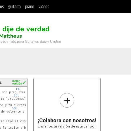
tos
guitarra
piano
videos
o dije de verdad
 Mattheus
rdes y Tabs para Guitarra, Bajo y Ukulele
s
mejor
✓
versión
FA
 sin preguntar

+
SOL
FA
ría "problemas" pero me dio igual

FA
ro y tu querías rondar

SOL
FA
de volverte a enamorar

FA
¡Colabora con nosotros!
FA
Envíanos tu versión de esta canción
 le invité a bailar
