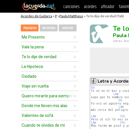
canciones
acordes
afinador
favori
Acordes de Guitarra
»
P
»
Paula Mattheus
» Te lo dije de verdad (Tab)
Te l
Populares
del Artista
Historial
Paula
Me Presento
Letras, Aco
Vale la pena
Te lo dije de verdad
La Hipoteca
Oxidado
Letra y Acorde
Viaje sin vuelta
DO
Te vi en el bar y casi
LAm
Quiero mirarte para siempre
supe que tu nombre se
DO
Yo era un agujero neg
Donde me lleven mis alas
LAm
más cerca del peligro 
Valientes de sofá
LAm
SOL
LAm
SOL
Cuando te olvides de mí
Más tarde me pisó y yo