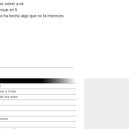
or volver a oír
nsar en ti
que ha hecho algo que no te mereces
s
uir a Cristo
de mis actos
sencia