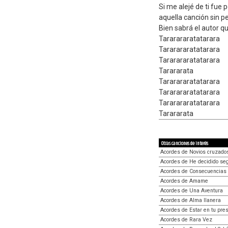
Si me alejé de ti fue p
aquella canción sin pe
Bien sabrá el autor 
Tararararatatarara
Tararararatatarara
Tararararatatarara
Tarararata
Tararararatatarara
Tararararatatarara
Tararararatatarara
Tarararata
Otras canciones de interés
Acordes de Novios cruzado
Acordes de He decidido seg
Acordes de Consecuencias 
Acordes de Amame
Acordes de Una Aventura
Acordes de Alma llanera
Acordes de Estar en tu pre
Acordes de Rara Vez