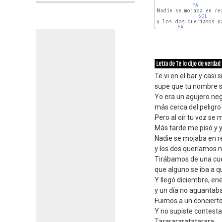
FA
Nadie se mojaba en rea
SOL
y los dos queríamos na
FA
Letra de Te lo dije de verdad
Te vi en el bar y casi 
supe que tu nombre s
Yo era un agujero neg
más cerca del peligro
Pero al oír tu voz se 
Más tarde me pisó y yo
Nadie se mojaba en r
y los dos queríamos 
Tirábamos de una cue
que alguno se iba a 
Y llegó diciembre, en
y un día no aguantab
Fuimos a un concierto 
Y no supiste contesta
Tararararatatarara