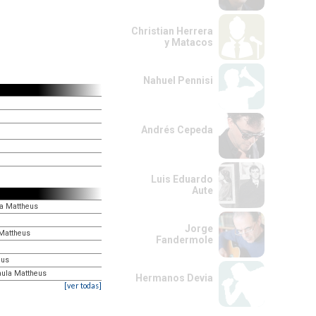
Christian Herrera
y Matacos
Nahuel Pennisi
Andrés Cepeda
Luis Eduardo
Aute
la Mattheus
Jorge
 Mattheus
Fandermole
eus
aula Mattheus
Hermanos Devia
[ver todas]