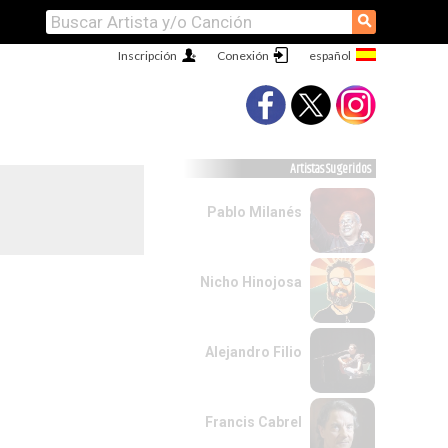
⚲
Inscripción
Conexión
Artistas Sugeridos
Pablo Milanés
Nicho Hinojosa
Alejandro Filio
Francis Cabrel