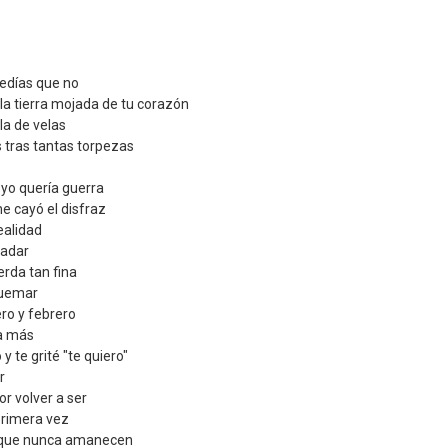
pedías que no
la tierra mojada de tu corazón
la de velas
 tras tantas torpezas
 yo quería guerra
me cayó el disfraz
ealidad
nadar
rda tan fina
quemar
ero y febrero
a más
y te grité "te quiero"
r
or volver a ser
 primera vez
ías que nunca amanecen