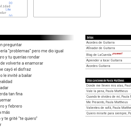
DO
lidad

LAm
dar

DO
Extras
Acordes de Guitarra
sin preguntar
Afinador de Guitarra
ería "problemas" pero me dio igual
¡nuevo!
Blog de LaCuerda
ro y tu querías rondar
Aprender a tocar Guitarra
 de volverte a enamorar
Acordes Guitarra
me cayó el disfraz
 le invité a bailar
Otras canciones de Paula Mattheus
ealidad
Donde me lleven mis alas, Pau
nadar
Vale la pena, Paula Mattheus
rda tan fina
Cuando te olvides de mí, Paula
quemar
Me Presento, Paula Mattheus
ero y febrero
Valientes de sofá, Paula Matth
a más
Quiero mirarte para siempre, P
y te grité "te quiero"
r