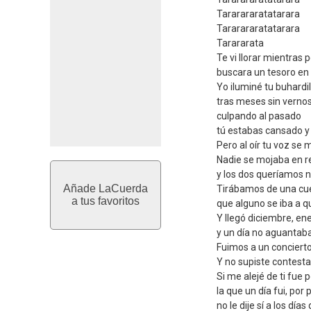
Tararararatatarara
Tararararatatarara
Tarararata
Te vi llorar mientras 
buscara un tesoro en 
Yo iluminé tu buhardil
tras meses sin vernos
culpando al pasado
tú estabas cansado y
Pero al oír tu voz se 
Nadie se mojaba en r
y los dos queríamos 
Añade LaCuerda
Tirábamos de una cue
a tus favoritos
que alguno se iba a 
Y llegó diciembre, en
y un día no aguantab
Fuimos a un concierto 
Y no supiste contesta
Si me alejé de ti fue p
la que un día fui, por
no le dije sí a los d