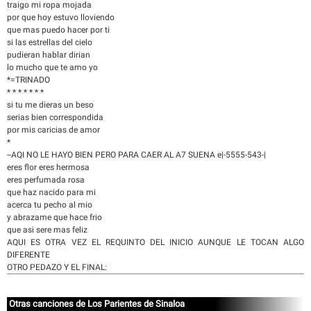
traigo mi ropa mojada
por que hoy estuvo lloviendo
que mas puedo hacer por ti
si las estrellas del cielo
pudieran hablar dirian
lo mucho que te amo yo
*=TRINADO
* * * * * * *
si tu me dieras un beso
serias bien correspondida
por mis caricias de amor
*
--AQI NO LE HAYO BIEN PERO PARA CAER AL A7 SUENA e|-5555-543-|
eres flor eres hermosa
eres perfumada rosa
que haz nacido para mi
acerca tu pecho al mio
y abrazame que hace frio
que asi sere mas feliz
AQUI ES OTRA VEZ EL REQUINTO DEL INICIO AUNQUE LE TOCAN ALGO
DIFERENTE
OTRO PEDAZO Y EL FINAL:
Otras canciones de Los Parientes de Sinaloa