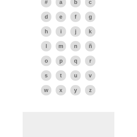
#
a
b
c
d
e
f
g
h
i
j
k
l
m
n
ñ
o
p
q
r
s
t
u
v
w
x
y
z