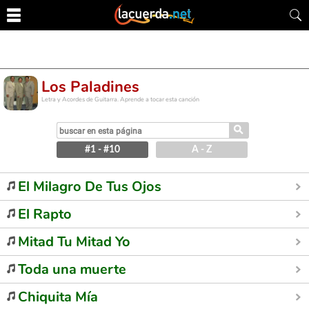
Los Paladines
Letra y Acordes de Guitarra. Aprende a tocar esta canción
⚲
#1 - #10
A - Z
El Milagro De Tus Ojos
El Rapto
Mitad Tu Mitad Yo
Toda una muerte
Chiquita Mía