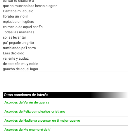
cantar tu chacarera
que ha muchos has hecho alegrar
Cantaba mi abuelo
lloraba un violín
repicaba un legüero
en medio de aquel confín
Todas las mañanas
solias levantar
pa´ pegarle un grito
rumbiando pa'l corra
Eras decidido
valiente y audaz
de corazón muy noble
gaucho de aquel lugar
Otras canciones de interés
Acordes de Varón de guerra
Acordes de Feliz cumpleaños cristiano
Acordes de Nadie va a pensar en ti mejor que yo
Acordes de Me enamoré de tí