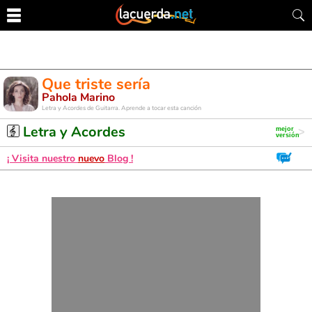
Que triste sería
Pahola Marino
Letra y Acordes de Guitarra. Aprende a tocar esta canción
Letra y Acordes
¡ Visita nuestro
nuevo
Blog !