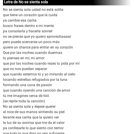
Letra de No se sienta sola
No se sienta sola usted no está solita
que tiene un corazón que la cuida
ya cambie esa carita
busco frases dentro e mi mente
pa consolarla y hacerla sonreír
no se piense que yo quiero aprovechaaaar
pero puede acercarse un poco más
quiere un chance para entrar en su corazón
Que por las noches cuando duermas
tu pienses en mí, mi amor
que por las noches cuando rezes tu pida por mí
que no nos puedan separar
que cuando estemos tú y yo mirando al cielo
tocando estrellas refugiados por la luna
formando una cuna de pasión
que cuando oyendo una canción de amor
tú me imagines cerca de tiiiii
(se repite toda la canción)
No se sienta sola y dejese querer
al roce de sus manos sintiendo su piel
levante esa carita que la quiero ver
la luz de su sonrisa que me da el valor
pa confesarle lo que siento con temor
que todo lo que digo no sea suficiente