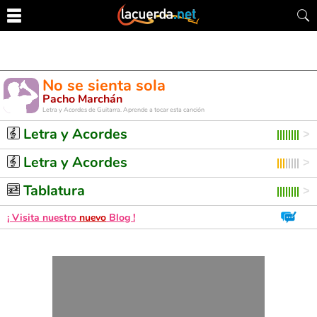
No se sienta sola
Pacho Marchán
Letra y Acordes de Guitarra. Aprende a tocar esta canción
Letra y Acordes
Letra y Acordes
Tablatura
¡ Visita nuestro
nuevo
Blog !