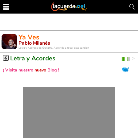
Ya Ves
Pablo Milanés
Letra y Acordes de Guitarra. Aprende a tocar esta canción
Letra y Acordes
¡ Visita nuestro
nuevo
Blog !