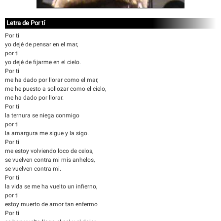
Letra de Por tí
Por ti
yo dejé de pensar en el mar,
por ti
yo dejé de fijarme en el cielo.
Por ti
me ha dado por llorar como el mar,
me he puesto a sollozar como el cielo,
me ha dado por llorar.
Por ti
la ternura se niega conmigo
por ti
la amargura me sigue y la sigo.
Por ti
me estoy volviendo loco de celos,
se vuelven contra mi mis anhelos,
se vuelven contra mi.
Por ti
la vida se me ha vuelto un infierno,
por ti
estoy muerto de amor tan enfermo
Por ti