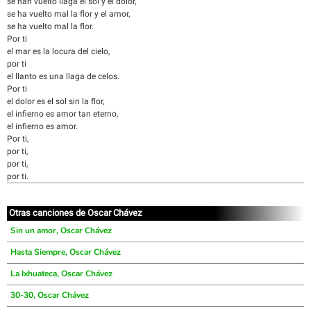
se han vuelto llaga el sol y el dolor,
se ha vuelto mal la flor y el amor,
se ha vuelto mal la flor.
Por ti
el mar es la locura del cielo,
por ti
el llanto es una llaga de celos.
Por ti
el dolor es el sol sin la flor,
el infierno es amor tan eterno,
el infierno es amor.
Por ti,
por ti,
por ti,
por ti.
Otras canciones de Oscar Chávez
Sin un amor, Oscar Chávez
Hasta Siempre, Oscar Chávez
La Ixhuateca, Oscar Chávez
30-30, Oscar Chávez