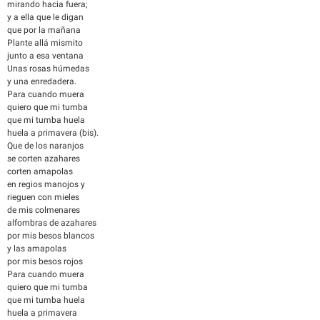
mirando hacia fuera;
y a ella que le digan
que por la mañana
Plante allá mismito
junto a esa ventana
Unas rosas húmedas
y una enredadera.
Para cuando muera
quiero que mi tumba
que mi tumba huela
huela a primavera (bis).
Que de los naranjos
se corten azahares
corten amapolas
en regios manojos y
rieguen con mieles
de mis colmenares
alfombras de azahares
por mis besos blancos
y las amapolas
por mis besos rojos
Para cuando muera
quiero que mi tumba
que mi tumba huela
huela a primavera