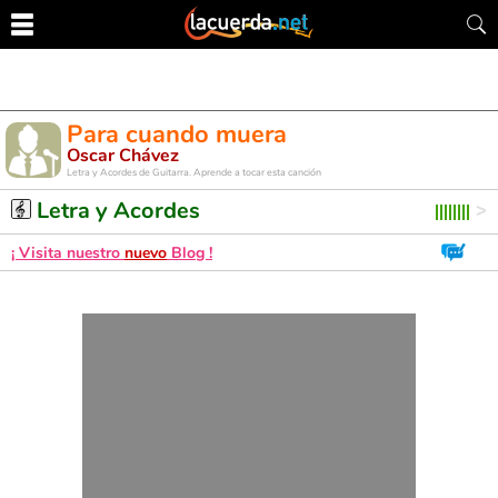
Para cuando muera
Oscar Chávez
Letra y Acordes de Guitarra. Aprende a tocar esta canción
Letra y Acordes
¡ Visita nuestro
nuevo
Blog !