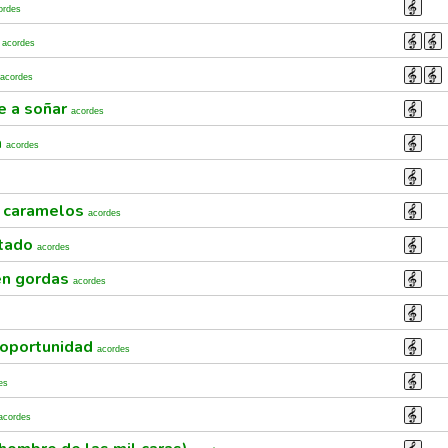
ordes
z
acordes
acordes
e a soñar
acordes
a
acordes
s caramelos
acordes
ntado
acordes
ren gordas
acordes
 oportunidad
acordes
es
acordes