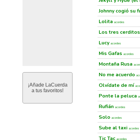
Jekyll y Hyde (el
Johnny cogió su f
Lolita
acordes
Los tres cerdito
Lucy
acordes
Mis Gafas
acordes
Montaña Rusa
acor
No me acuerdo
ac
Olvídate de mí
¡Añade LaCuerda
aco
a tus favoritos!
Ponte la peluca
a
Rufián
acordes
Solo
acordes
Sube al taxi
acordes
Tic Tac
acordes