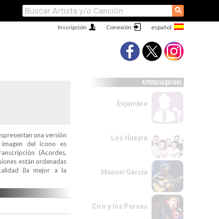
⚲
Inscripción
Conexión
Artistas Sugeridos
Enjambre
espresentan una versión
Los Huayra
a imagen del icono es
ranscripción (Acordes,
ersiones están ordenadas
alidad (la mejor a la
Manuel García
Ciro y los Persas