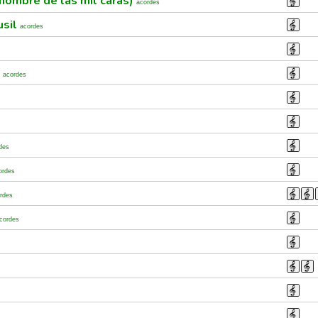
 hombre de las mil caras)
acordes
usil
acordes
s
acordes
des
ordes
rdes
cordes