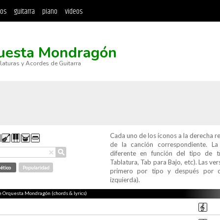
tos
guitarra
piano
videos
uesta Mondragón
blaturas y Acordes de Guitarra
Cada uno de los iconos a la derecha r
de la canción correspondiente. L
⚲
×
diferente en función del tipo de t
Tablatura, Tab para Bajo, etc). Las v
ético
Popularidad
primero por tipo y después por c
izquierda).
de Orquesta Mondragón (chords & lyrics)