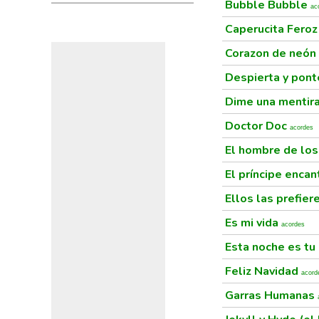
Bubble Bubble
ac
Caperucita Fero
Corazon de neón
Despierta y pont
Dime una mentir
Doctor Doc
acordes
El hombre de lo
El príncipe enca
Ellos las prefie
Es mi vida
acordes
Esta noche es tu
Feliz Navidad
acord
Garras Humanas