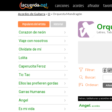
canciones
acordes
afinador
favori
Acordes de Guitarra
»
O
» Orquesta Mondragón
Orq
Populares del Artista
Historial
Corazon de neón
Letras, Ta
Viaje con nosotros
Olvídate de mí
Lolita
Caperucita Feroz
Filtrar:
Tic Tac
Buscar:
Ellos las prefieren gordas
Ordenar:
Alfab
Garras Humanas
letras, tablaturas y acordes 
Angel
Angel
acordes
Es mi vida