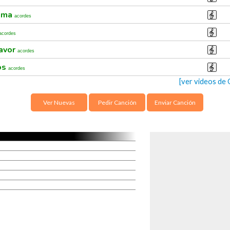
alma
acordes
acordes
favor
acordes
os
acordes
[ver videos d
Ver Nuevas
Pedir Canción
Enviar Canción