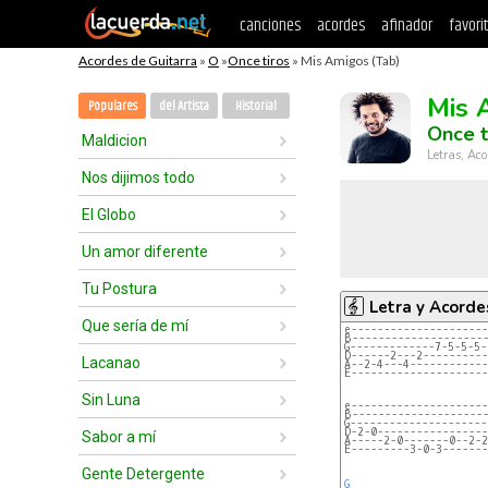
canciones
acordes
afinador
favori
Acordes de Guitarra
»
O
»
Once tiros
» Mis Amigos (Tab)
Mis 
Populares
del Artista
Historial
Once t
Maldicion
Letras, Aco
Nos dijimos todo
El Globo
Un amor diferente
Tu Postura
Letra y Acorde
Que sería de mí
e---------------------
B--------------------
G-------------7-5-5-5-
D------2---2----------
Lacanao
A--2-4---4------------
E---------------------
Sin Luna
e---------------------
B--------------------
G---------------------
D-2-0-----------------
Sabor a mí
A-----2-0-------0--2-2
E---------3-0-3-------
Gente Detergente
G