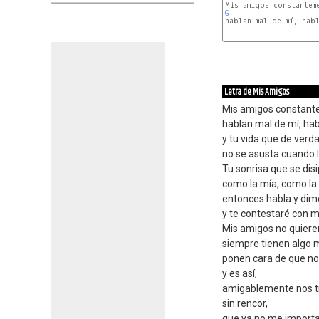
G
Letra de Mis Amigos
Mis amigos constant
hablan mal de mí, hab
y tu vida que de verd
no se asusta cuando l
Tu sonrisa que se disi
como la mía, como la 
entonces habla y dim
y te contestaré con mi
Mis amigos no quieren
siempre tienen algo 
ponen cara de que no
y es así,
amigablemente nos t
sin rencor,
que ya no me importa