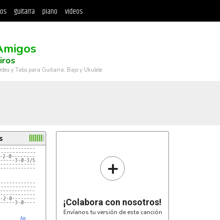
tos
guitarra
piano
videos
Amigos
iros
rdes y Tabs para Guitarra, Bajo y Ukulele
s
------------
-------------
-2-0--------
+
-----3-0-3/5
------------
------------
------------
-------------
------------
------------
-2-0--------
¡Colabora con nosotros!
-----3-0----
Envíanos tu versión de esta canción
Am