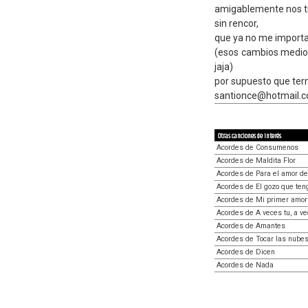
amigablemente nos t
sin rencor,
que ya no me importa
(esos cambios medios
jaja)
por supuesto que te
santionce@hotmail.c
Otras canciones de interés
Acordes de Consumenos
Acordes de Maldita Flor
Acordes de Para el amor d
Acordes de El gozo que ten
Acordes de Mi primer amor
Acordes de A veces tu, a ve
Acordes de Amantes
Acordes de Tocar las nube
Acordes de Dicen
Acordes de Nada