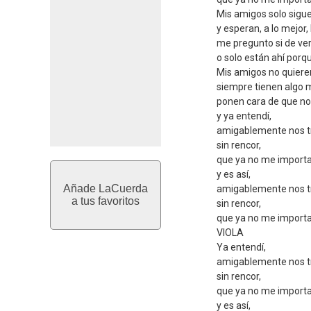
Mis amigos solo sigue
y esperan, a lo mejor, 
me pregunto si de ve
o solo están ahí porq
Mis amigos no quieren
siempre tienen algo 
ponen cara de que no
y ya entendí,
amigablemente nos t
sin rencor,
que ya no me importa 
y es así,
Añade LaCuerda
amigablemente nos t
a tus favoritos
sin rencor,
que ya no me importa
VIOLA
Ya entendí,
amigablemente nos t
sin rencor,
que ya no me importa
y es así,