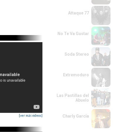
Attaque 77
No Te Va Gustar
Soda Stereo
Extremoduro
Las Pastillas del
Abuelo
[ver más videos]
Charly García