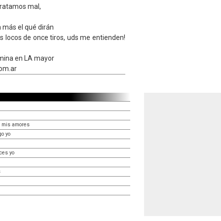
ratamos mal,
 más el qué dirán
 locos de once tiros, uds me entienden!
rmina en LA mayor
om.ar
e mis amores
go yo
ces yo
s