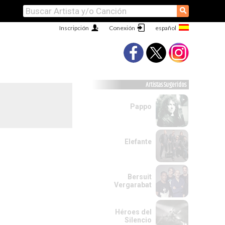
⚲
Inscripción
Conexión
Artistas Sugeridos
Pappo
Elefante
Bersuit
Vergarabat
Héroes del
Silencio