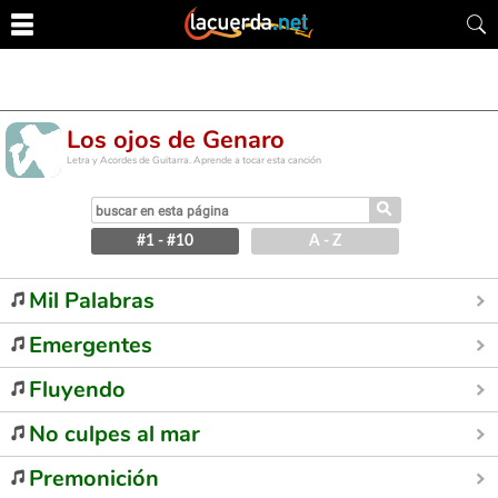
Los ojos de Genaro
Letra y Acordes de Guitarra. Aprende a tocar esta canción
⚲
#1 - #10
A - Z
Mil Palabras
Emergentes
Fluyendo
No culpes al mar
Premonición