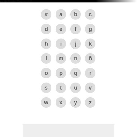
#
a
b
c
d
e
f
g
h
i
j
k
l
m
n
ñ
o
p
q
r
s
t
u
v
w
x
y
z