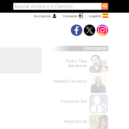
⚲
Inscripción
Conexión
Artistas Sugeridos
Pedro Tata
Barahona
Manuel Carrasco
Comando Gaf
Kany García