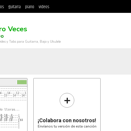
tos
guitarra
piano
videos
ro Veces
eo
rdes y Tabs para Guitarra, Bajo y Ukulele
----------------------------------------|
----------------------------------------|
14---14---12---12---10---10---10---10---|x4
+
---15---14---14-------------------------|
----------------------------------------|
----------------------------------------|
o lloras...

10-10--8---|
10-10-10---|
¡Colabora con nosotros!
10-10-10---|X4
-----------|
-----------|
Envíanos tu versión de esta canción
-----------|