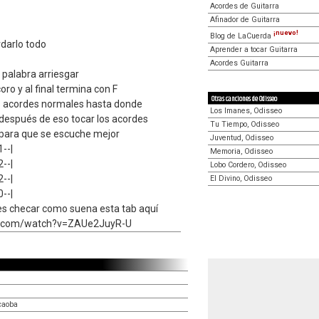
Acordes de Guitarra
Afinador de Guitarra
¡nuevo!
Blog de LaCuerda
rdarlo todo
Aprender a tocar Guitarra
Acordes Guitarra
 palabra arriesgar
oro y al final termina con F
Otras canciones de Odisseo
s acordes normales hasta donde
Los Imanes, Odisseo
 después de eso tocar los acordes
Tu Tiempo, Odisseo
 para que se escuche mejor
Juventud, Odisseo
1--|
Memoria, Odisseo
2--|
Lobo Cordero, Odisseo
2--|
El Divino, Odisseo
0--|
es checar como suena esta tab aquí
e.com/watch?v=ZAUe2JuyR-U
caoba