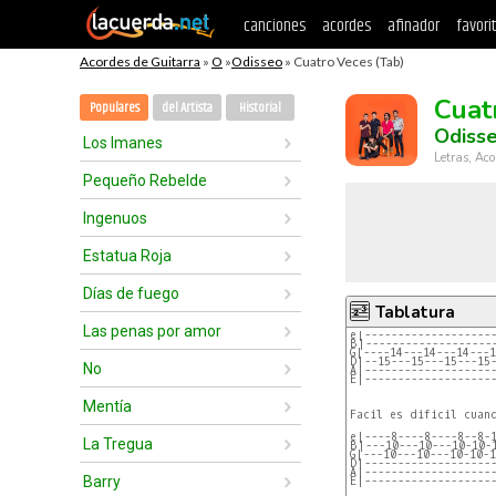
canciones
acordes
afinador
favori
Acordes de Guitarra
»
O
»
Odisseo
» Cuatro Veces (Tab)
Cuat
Populares
del Artista
Historial
Odiss
Los Imanes
Letras, Aco
Pequeño Rebelde
Ingenuos
Estatua Roja
Días de fuego
Tablatura
Las penas por amor
e|-------------------
B|-------------------
G|----14---14---14---
D|--15---15---15---15
No
A|-------------------
E|-------------------
Mentía
Facil es dificil cuand
e|----8----8----8--8-
La Tregua
B|---10---10---10-10-
G|---10---10---10-10-
D|-------------------
A|-------------------
Barry
E|-------------------