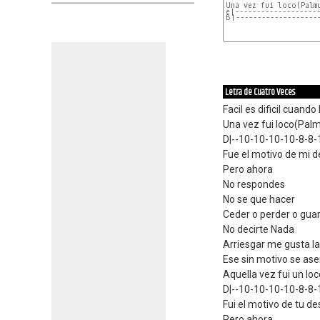
e|-------------------
B|-------------------
Letra de Cuatro Veces
Facil es dificil cuando l
Una vez fui loco(Pal
D|--10-10-10-10-8-8-
Fue el motivo de mi d
Pero ahora
No respondes
No se que hacer
Ceder o perder o gua
No decirte Nada
Arriesgar me gusta la
Ese sin motivo se ase
Aquella vez fui un lo
D|--10-10-10-10-8-8-
Fui el motivo de tu d
Pero ahora