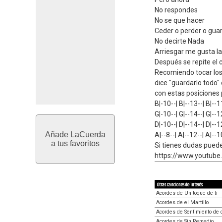
No respondes
No se que hacer
Ceder o perder o gua
No decirte Nada
Arriesgar me gusta la
Después se repite el c
Recomiendo tocar lo
dice "guardarlo todo"
con estas posiciones
B|-10--| B|--13--| B|--1
G|-10--| G|--14--| G|--1
D|-10--| D|--14--| D|--1
Añade LaCuerda
A|--8--| A|--12--| A|--1
a tus favoritos
Si tienes dudas pued
https://www.youtub
Otras canciones de interés
Acordes de Un toque de ti
Acordes de el Martillo
Acordes de Sentimiento de 
Acordes de Sin Remedio