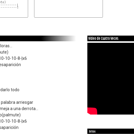
----------|
----------|
Video de Cuatro Veces
loras...
mute)
10-10-10-8-|x6
esaparición
rdarlo todo
 palabra arriesgar
meja a una derrota...
co(palmute)
10-10-10-8-|x6
esaparición
Extras