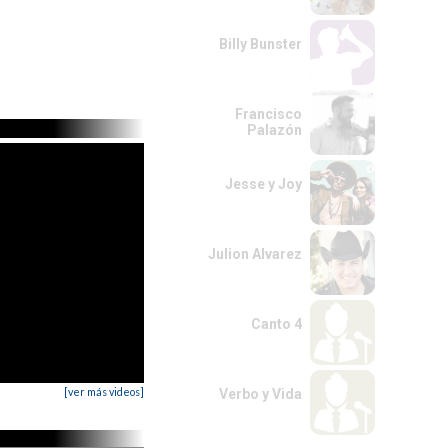
Billy Bunster
Francisco
Palazón
Jesse y Joy
Julion Alvarez
Canto 4
[ver más videos]
Verbo y Vida