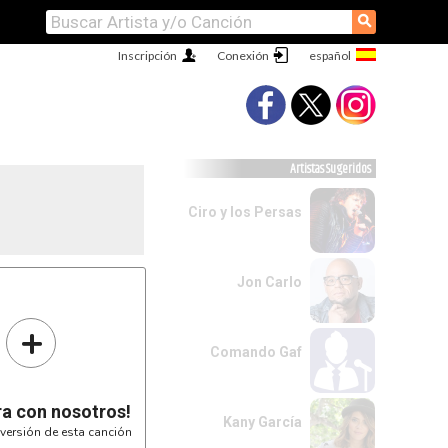
⚲
Inscripción
Conexión
Artistas Sugeridos
Ciro y los Persas
Jon Carlo
*
+
OOO VI

|O|

Comando Gaf
O||

|||

ra con nosotros!
Kany García
versión de esta canción