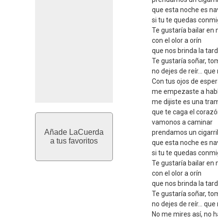
que esta noche es nav
si tu te quedas conmi
Te gustaría bailar en 
con el olor a orín
que nos brinda la tard
Te gustaría soñar, t
no dejes de reír... que
Con tus ojos de espe
me empezaste a habl
me dijiste es una tr
que te caga el coraz
vamonos a caminar
Añade LaCuerda
prendamos un cigarril
a tus favoritos
que esta noche es nav
si tu te quedas conmi
Te gustaría bailar en 
con el olor a orín
que nos brinda la tard
Te gustaría soñar, t
no dejes de reír... que
No me mires así, no h