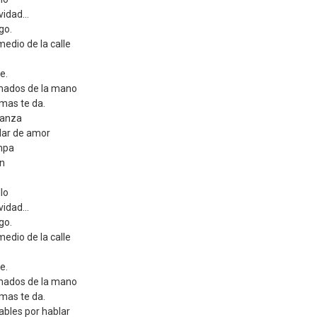
idad...
go.
medio de la calle
e.
omados de la mano
 mas te da.
ranza
ar de amor
ampa
ón
lo
idad...
go.
medio de la calle
e.
omados de la mano
 mas te da.
ables por hablar