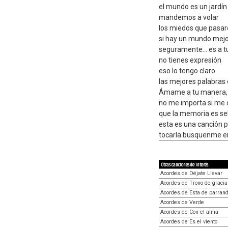
el mundo es un jardín
mandemos a volar
los miedos que pasa
si hay un mundo mejo
seguramente... es a t
no tienes expresión
eso lo tengo claro
las mejores palabras 
Ámame a tu manera,
no me importa si me 
que la memoria es se
esta es una canción p
tocarla busquenme en
Otras canciones de interés
Acordes de Déjate Llevar
Acordes de Trono de gracia
Acordes de Esta de parrand
Acordes de Verde
Acordes de Con el alma
Acordes de Es el viento