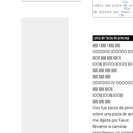
SIm
sobre una pista de are
MIm
me dijiste por Favor..
LAm
Letra de Tacos de princesa
|||||| I |||||| I |||||| ||||||
OOOOOO |OOOOO |OO
|||O|| |||||| |||||| ||||O|
|OO||| ||OOO| ||OOO| ||O
|||||| |||||| |||||| ||||||
|||||| |||||| ||||||
OOOOOO IV OOOOOO 
|||||| |||||| |||O||
|OO||| |OO||| |OO|||
|||||| |||||| ||||||
Con tus tacos de prin
sobre una pista de a
me dijiste por Favor...
llévame a caminar
prendamos un cigarril