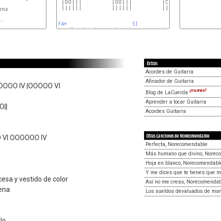
 |OO|||          |OO|||          |OO|||

 ||||||          ||||||          ||||||

na

.

FA*
SI
RE*
Extras
Acordes de Guitarra
Afinador de Guitarra
OOO IV |OOOOO VI
¡nuevo!
Blog de LaCuerda
Aprender a tocar Guitarra
O||
Acordes Guitarra
Otras canciones de Norecomendable
VI OOOOOO IV
Perfecta, Norecomendable
Más humano que divino, Norec
Hoja en blanco, Norecomendabl
Y me dices que te tienes que 
cesa y vestido de color
Así no me creas, Norecomenda
rena
Los sueldos devaluados de ma
lo