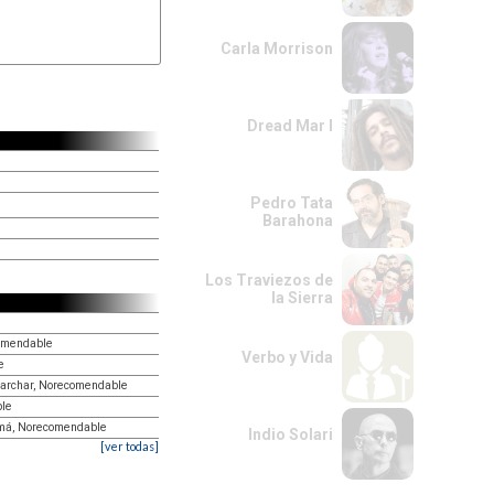
Carla Morrison
Dread Mar I
Pedro Tata
Barahona
Los Traviezos de
la Sierra
omendable
Verbo y Vida
e
marchar, Norecomendable
ble
má, Norecomendable
Indio Solari
[ver todas]