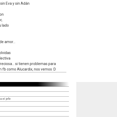
 sin Eva y sin Adán
ron
r,
u lado
de amor...
olvidas
lectiva
reciosa... si tienen problemas para
 fb como Alucardix, nos vemos :D
a el jefe