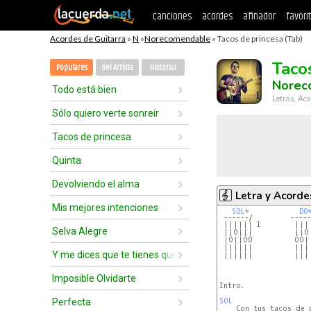
canciones
acordes
afinador
favori
Acordes de Guitarra
»
N
»
Norecomendable
» Tacos de princesa (Tab)
Taco
Populares
del Artista
Historial
Norec
Todo está bien
Letras, Aco
Sólo quiero verte sonreír
Tacos de princesa
Quinta
Devolviendo el alma
Letra y Acorde
Mis mejores intenciones
SOL*
DO
 ------/         -----
Selva Alegre
 ||O|||          ||O
 |O||OO          OO||
 ||||||          |||
Y me dices que te tienes que marchar
 ||||||          |||
Imposible Olvidarte
Intro.

Perfecta
SOL
    Con tus tacos de 