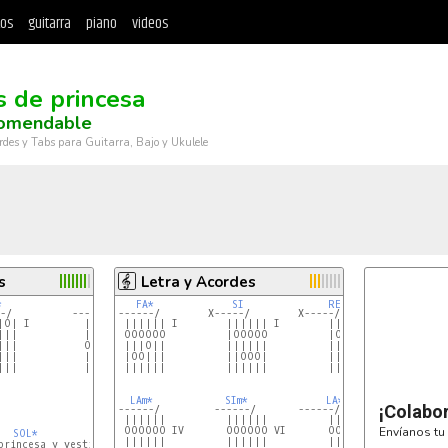
tos
guitarra
piano
videos
s de princesa
omendable
rdes y Tabs para Guitarra, Bajo y Ukulele
s
Letra y Acordes
*
FA*
SI
RE*
MIm
-/          ------/
------/        X-----/        X-----/        X-----/
|||           ||||||

 OOOOOO          |OOOOO          |OOOOO IV       |OO
||           O||||O III

 |||O||          ||||||          ||||||          |||
|||           ||||||

 |OO|||          ||OOO|          ||OOO|          ||O
|||           ||||||

 ||||||          ||||||          ||||||          |||
LAm*
SIm*
LA*
¡Colabo
------/         ------/       ------/
 OOOOOO IV       OOOOOO VI       OOOOOO IV

Envíanos tu 
SOL*
RE
 ||||||          ||||||          |||O||

princesa y vestido de color
