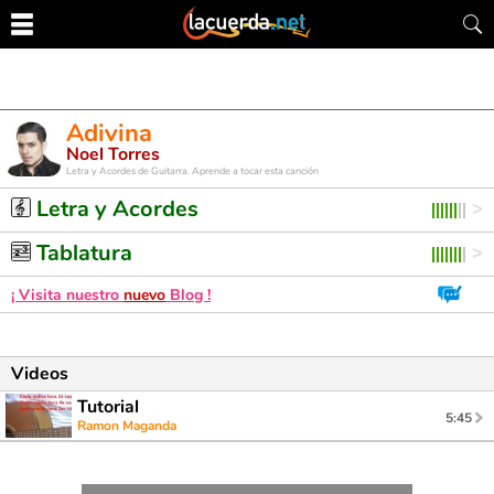
Adivina
Noel Torres
Letra y Acordes de Guitarra. Aprende a tocar esta canción
Letra y Acordes
Tablatura
¡ Visita nuestro
nuevo
Blog !
Videos
Tutorial
5:45
Ramon Maganda