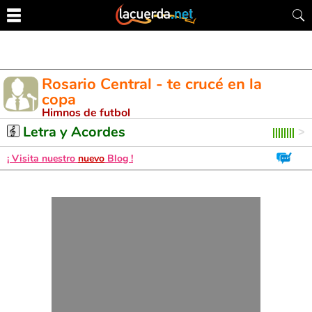
Rosario Central - te crucé en la
copa
Himnos de futbol
Letra y Acordes de Guitarra. Aprende a tocar esta canción
Letra y Acordes
¡ Visita nuestro
nuevo
Blog !