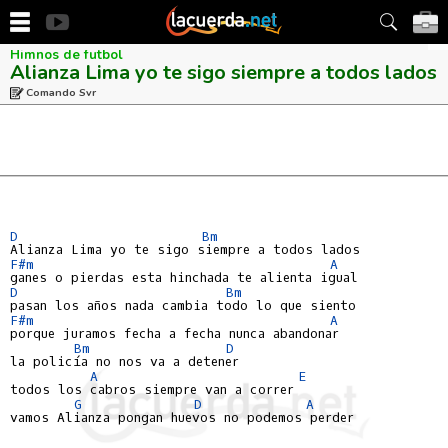
Himnos de futbol
Alianza Lima yo te sigo siempre a todos lados
Comando Svr
D
Bm
F#m
A
D
Bm
F#m
A
porque juramos fecha a fecha nunca abandonar

Bm
D
la policía no nos va a detener

A
E
todos los cabros siempre van a correr

G
D
A
vamos Alianza pongan huevos no podemos perder
