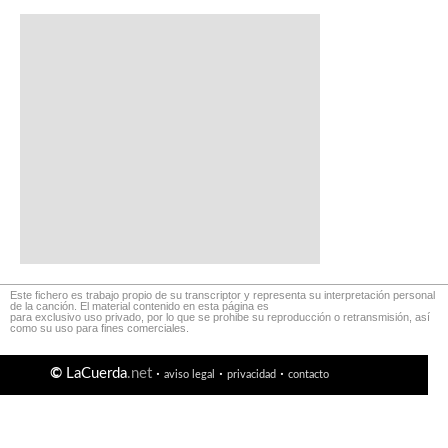
Este fichero es trabajo propio de su transcriptor y representa su interpretación personal
de la canción. El material contenido en esta página es
para exclusivo uso privado, por lo que se prohibe su reproducción o retransmisión, así
como su uso para fines comerciales.
©
LaCuerda
.net
·
·
·
aviso legal
privacidad
contacto