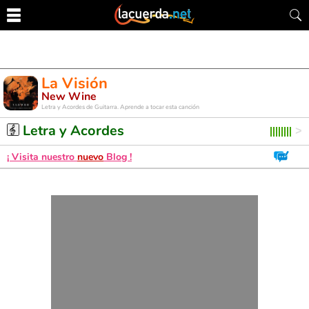
La Visión
New Wine
Letra y Acordes de Guitarra. Aprende a tocar esta canción
Letra y Acordes
¡ Visita nuestro
nuevo
Blog !