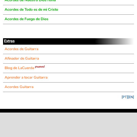
Acordes de Nuestro Dios reina
Acordes de Todo es de mi Cristo
Acordes de Fuego de Dios
Extras
Acordes de Guitarra
Afinador de Guitarra
¡nuevo!
Blog de LaCuerda
Aprender a tocar Guitarra
Acordes Guitarra
[PT]
[EN]
©
LaCuerda
.net
·
·
·
aviso legal
privacidad
contacto