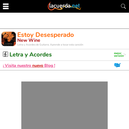
Estoy Desesperado
New Wine
Letra y Acordes de Guitarra. Aprende a tocar esta canción
Letra y Acordes
¡ Visita nuestro
nuevo
Blog !