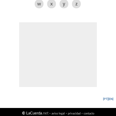
w
x
y
z
[PT]
[EN]
©
LaCuerda
.net
·
·
·
aviso legal
privacidad
contacto