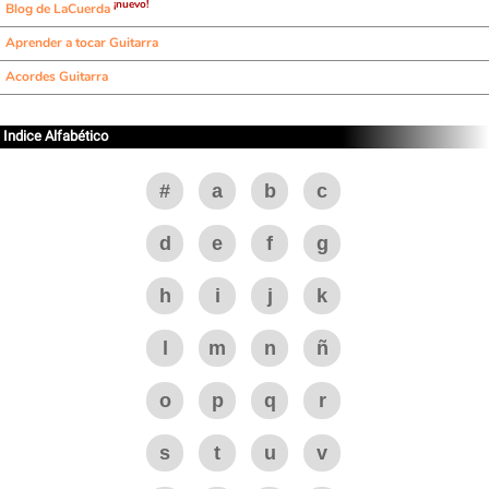
¡nuevo!
Blog de LaCuerda
Aprender a tocar Guitarra
Acordes Guitarra
Indice Alfabético
#
a
b
c
d
e
f
g
h
i
j
k
l
m
n
ñ
o
p
q
r
s
t
u
v