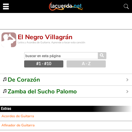
El Negro Villagrán
Letra y Acordes de Guitarra. Aprende a tocar esta canción
⚲
#1 - #10
A - Z
De Corazón
Zamba del Sucho Palomo
Extras
Acordes de Guitarra
Afinador de Guitarra