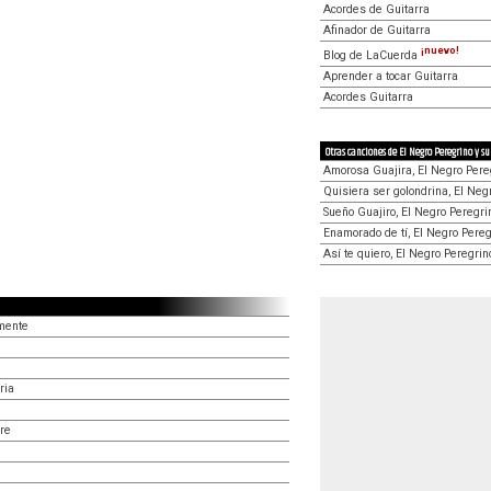
Acordes de Guitarra
Afinador de Guitarra
¡nuevo!
Blog de LaCuerda
Aprender a tocar Guitarra
Acordes Guitarra
Otras canciones de El Negro Peregrino y su 
Amorosa Guajira, El Negro Pereg
Quisiera ser golondrina, El Neg
Sueño Guajiro, El Negro Peregri
Enamorado de tí, El Negro Pereg
Así te quiero, El Negro Peregrin
mente
ria
re