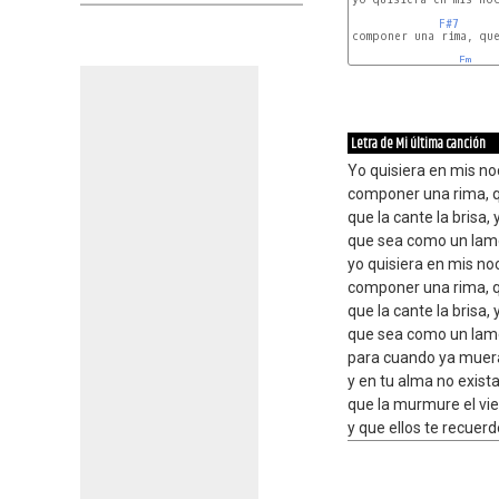
F#7
componer una rima, que
Em
Letra de Mi última canción
Yo quisiera en mis noc
componer una rima, q
que la cante la brisa,
que sea como un lame
yo quisiera en mis noc
componer una rima, q
que la cante la brisa,
que sea como un lame
para cuando ya muera,
y en tu alma no exista
que la murmure el vien
y que ellos te recuer