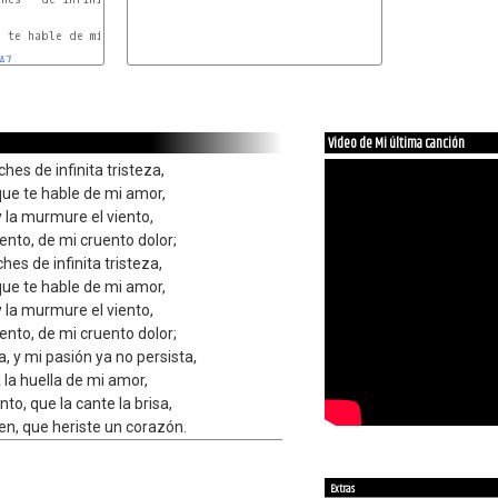
Bm
 te hable de mi amor,

A7
D
Video de Mi última canción
hes de infinita tristeza,
ue te hable de mi amor,
 y la murmure el viento,
nto, de mi cruento dolor;
hes de infinita tristeza,
ue te hable de mi amor,
 y la murmure el viento,
nto, de mi cruento dolor;
 y mi pasión ya no persista,
 la huella de mi amor,
to, que la cante la brisa,
den, que heriste un corazón.
Extras