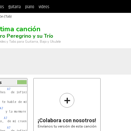
tos
guitarra
piano
videos
ón (Tab)
ltima canción
ro Peregrino y su Trío
rdes y Tabs para Guitarra, Bajo y Ukulele
s
A7
D
hes   de infinita tristeza,

+
Bm
 te hable de mi amor,

A7
D
   y la murmure el viento,

A7
D
¡Colabora con nosotros!
o,  de mi cruento dolor;

Envíanos tu versión de esta canción
A7
D
hes   de infinita tristeza,
