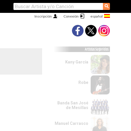
⚲
Inscripción
Conexión
Artistas Sugeridos
Kany García
Robe
Banda San José
de Mesillas
Manuel Carrasco