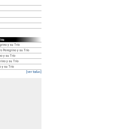
Trío
rino y su Trío
ro Peregrino y su Trío
no y su Trío
rino y su Trío
o y su Trío
[ver todas]