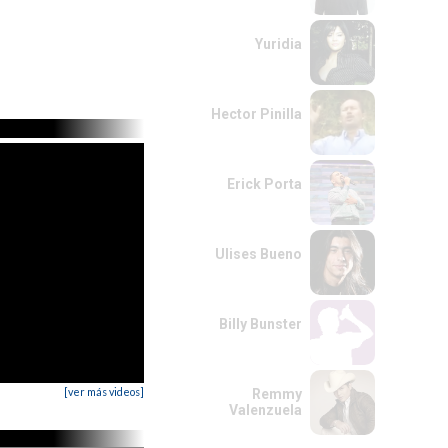
Yuridia
Hector Pinilla
Erick Porta
Ulises Bueno
Billy Bunster
[ver más videos]
Remmy
Valenzuela