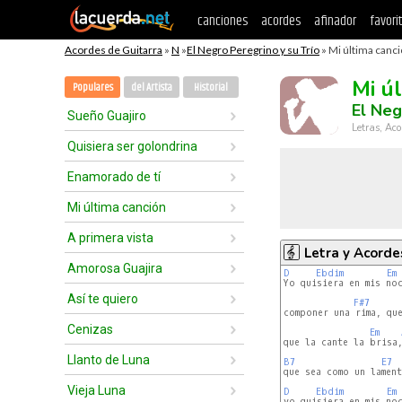
canciones
acordes
afinador
favori
Acordes de Guitarra
»
N
»
El Negro Peregrino y su Trío
» Mi última canci
Mi ú
Populares
del Artista
Historial
El Neg
Sueño Guajiro
Letras, Aco
Quisiera ser golondrina
Enamorado de tí
Mi última canción
A primera vista
Letra y Acorde
Amorosa Guajira
D
Ebdim
Em
Yo quisiera en mis noc
Así te quiero
F#7
componer una rima, que
Cenizas
Em
que la cante la brisa,
Llanto de Luna
B7
E7
que sea como un lament
Vieja Luna
D
Ebdim
Em
yo quisiera en mis noc