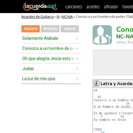
canciones
acordes
afinador
favori
Acordes de Guitarra
»
N
»
NC-NA
» Conozco a un hombre de poder (Tab
Cono
Populares
del Artista
Historial
NC-N
Solamente Alábale
Letras, Aco
Conozco a un hombre de poder
Oh que alegría Jesús esta aquí
Judas
La luz de mis ojos
Letra y Acorde
A#
A#
Conozco a un hombre d
Cm
A un hombre de poder,
El me ayudará a luchar
F
A#
Su nombre es Jesús

CORO

D#