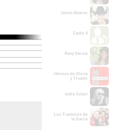
Julion Alvarez
Canto 4
Kany García
Himnos de Gloria
y Triunfo
Indio Solari
Los Traviezos de
la Sierra