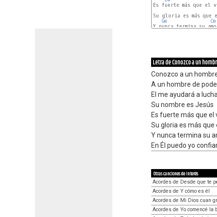
Es fuerte más que el v
Su gloria es más que e
Gm
Cm
Y nunca termina su amor
F
A#
Letra de Conozco a un homb
Conozco a un hombre
A un hombre de poder
El me ayudará a luch
Su nombre es Jesús
Es fuerte más que el 
Su gloria es más que 
Y nunca termina su 
En Él puedo yo confia
Otras canciones de interés
Acordes de Desde que te p
Acordes de Y cómo es él
Acordes de Mi Dios cuan g
Acordes de Yo comencé la 