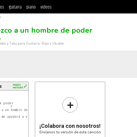
tos
guitarra
piano
videos
)
zco a un hombre de poder
A
rdes y Tabs para Guitarra, Bajo y Ukulele
s
mejor
✓
versión
+
e poder

F
A#
 a un hombre de poder

Cm
 me ayudará a vencer

¡Colabora con nosotros!
Envíanos tu versión de esta canción