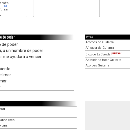
iento

A#
l mar



re de poder
Extras
Acordes de Guitarra
 de poder
Afinador de Guitarra
, a un hombre de poder
¡nuevo!
Blog de LaCuerda
ar me ayudará a vencer
Aprender a tocar Guitarra
Acordes Guitarra
viento
el mar
amor
r
erdí
rande eres
broma