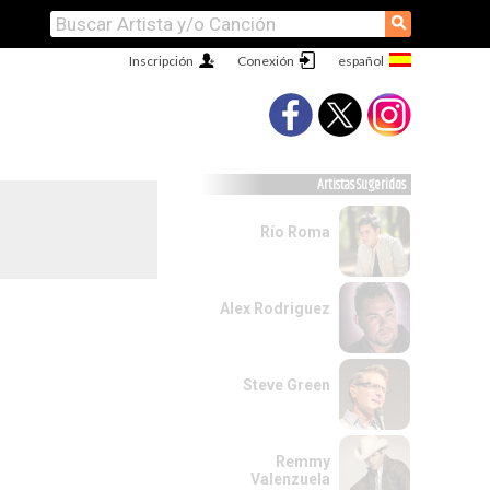
⚲
Inscripción
Conexión
Artistas Sugeridos
Río Roma
Alex Rodriguez
Steve Green
Remmy
Valenzuela