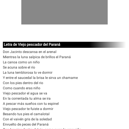
Letra de Viejo pescador del Paraná
Don Jacinto descansa en el arenal
Mientras la luna salpica de brillos el Paraná
La canoa como un niño
Se acuna sobre el río
La luna temblorosa lo ve dormir
Y entre el saucedal la brisa le sirva un chamame
Con los pies dentro del rio
Como cuando eras niño
Viejo pescador el agua se va
En la correntada tu alma se ira
A pescar más sueños con tu espinel
Viejo pescador te fuiste a dormir
Besando tus pies el camalotal
Con el vaivén gris de la soledad
Envuelto de peces del Paraná