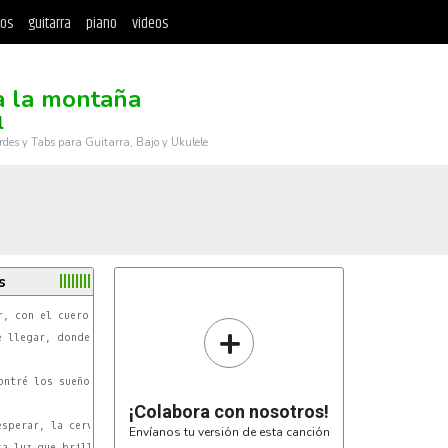
tos
guitarra
piano
videos
a la montaña
l
rdes y Tabs para Guitarra, Bajo y Ukulele
s
+
Am
ntré los sueños de mi Vida.

¡Colabora con nosotros!
Envíanos tu versión de esta canción