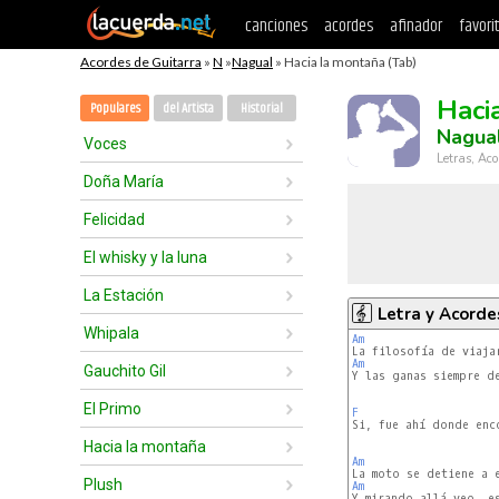
canciones
acordes
afinador
favori
Acordes de Guitarra
»
N
»
Nagual
» Hacia la montaña (Tab)
Haci
Populares
del Artista
Historial
Nagua
Voces
Letras, Aco
Doña María
Felicidad
El whisky y la luna
La Estación
Letra y Acorde
Whipala
Am
Am
Gauchito Gil
El Primo
F
Si, fue ahí donde enco
Hacia la montaña
Am
Plush
Am