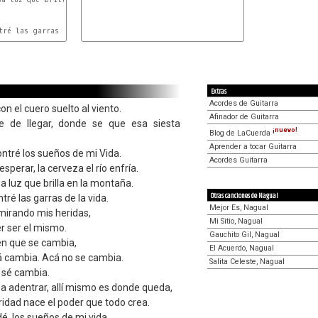
Am
Dm
E
Extras
Acordes de Guitarra
 con el cuero suelto al viento.
Afinador de Guitarra
e de llegar, donde se que esa siesta
¡nuevo!
Blog de LaCuerda
Aprender a tocar Guitarra
ontré los sueños de mi Vida.
Acordes Guitarra
sperar, la cerveza el río enfría.
a luz que brilla en la montaña.
Otras canciones de Nagual
ré las garras de la vida.
Mejor Es, Nagual
 mirando mis heridas,
Mi Sitio, Nagual
r ser el mismo.
Gauchito Gil, Nagual
en que se cambia,
El Acuerdo, Nagual
á cambia. Acá no se cambia.
Salita Celeste, Nagual
 sé cambia.
a adentrar, allí mismo es donde queda,
idad nace el poder que todo crea.
é, los sueños de mi vida,