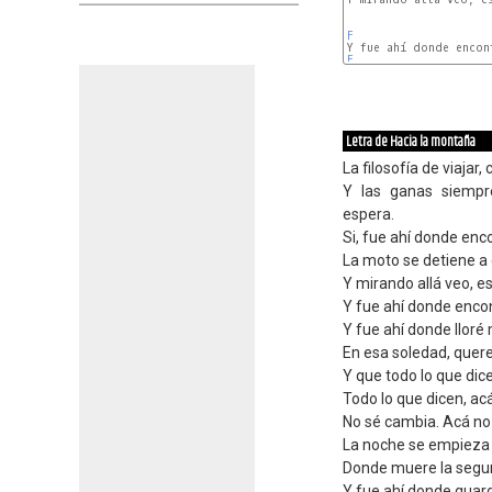
F
F
Letra de Hacia la montaña
La filosofía de viajar,
Y las ganas siempr
espera.
Si, fue ahí donde enc
La moto se detiene a e
Y mirando allá veo, es
Y fue ahí donde encont
Y fue ahí donde lloré
En esa soledad, quere
Y que todo lo que dic
Todo lo que dicen, ac
No sé cambia. Acá no
La noche se empieza 
Donde muere la segur
Y fue ahí donde guard