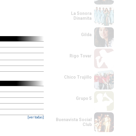
La Sonora
Dinamita
Gilda
Rigo Tovar
Chico Trujillo
Grupo 5
[ver todas]
Buenavista Social
Club