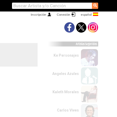
⚲
Inscripción
Conexión
Artistas Sugeridos
Ke Personajes
Angeles Azules
Kaleth Morales
Carlos Vives