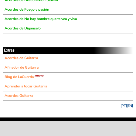
Acordes de Desconexión Sideral
Acordes de Fuego y pasión
Acordes de No hay hombre que te vea y viva
Acordes de Díganselo
Extras
Acordes de Guitarra
Afinador de Guitarra
¡nuevo!
Blog de LaCuerda
Aprender a tocar Guitarra
Acordes Guitarra
[PT]
[EN]
©
LaCuerda
.net
·
·
·
aviso legal
privacidad
contacto