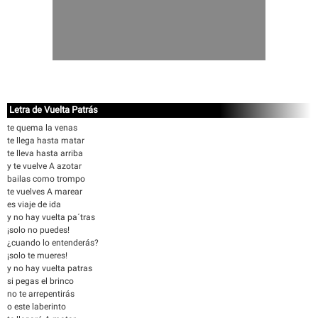
Letra de Vuelta Patrás
te quema la venas
te llega hasta matar
te lleva hasta arriba
y te vuelve A azotar
bailas como trompo
te vuelves A marear
es viaje de ida
y no hay vuelta pa´tras
¡solo no puedes!
¿cuando lo entenderás?
¡solo te mueres!
y no hay vuelta patras
si pegas el brinco
no te arrepentirás
o este laberinto