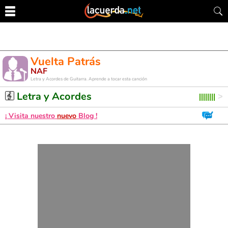
Vuelta Patrás
NAF
Letra y Acordes de Guitarra. Aprende a tocar esta canción
Letra y Acordes
¡ Visita nuestro
nuevo
Blog !