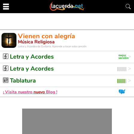
Vienen con alegría
Música Religiosa
Letra y Acordes de Guitarra. Aprende a tocar esta canción
Letra y Acordes
Letra y Acordes
Tablatura
¡ Visita nuestro
nuevo
Blog !