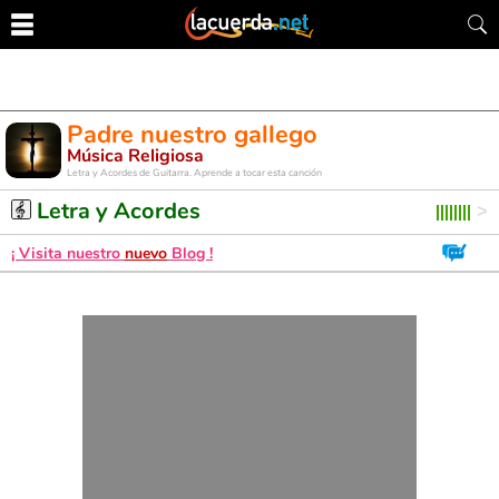
Padre nuestro gallego
Música Religiosa
Letra y Acordes de Guitarra. Aprende a tocar esta canción
Letra y Acordes
¡ Visita nuestro
nuevo
Blog !