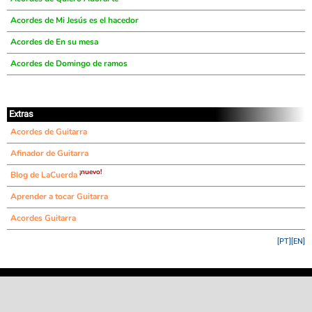
Acordes de Mi Jesús es el hacedor
Acordes de En su mesa
Acordes de Domingo de ramos
Extras
Acordes de Guitarra
Afinador de Guitarra
¡nuevo!
Blog de LaCuerda
Aprender a tocar Guitarra
Acordes Guitarra
[PT]
[EN]
©
LaCuerda
.net
·
·
·
aviso legal
privacidad
contacto